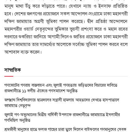
মানুষ মাথা উঁচু করে দাঁড়াতে পারে। যেখানে ন্যায় ও ইনসাফ প্রতিষ্ঠিত
হবে। দেশের জনগণের প্রয়োজনে সকল আন্দোলন-সংগ্রামে ঢাকা মহানগরী
দক্ষিণ জামায়াত অগ্রণী ভূমিকা পালন করেছে। দ্বীন প্রতিষ্ঠা আন্দোলনে
মহানগরীর ওয়ার্ড নেতৃবৃন্দের ভুমিকার ভুয়সী প্রশংসা করে ও মহান রবের
দরবারে শুকরিয়া জানিয়ে আগামী দিনেও জাতির প্রয়োজনে ঢাকা মহানগরী
দক্ষিণ জামায়াত তার সামর্থ্যের আলোকে সর্বোচ্চ ভূমিকা পালন করবে বলে
আশাবাদ ব্যক্ত করেন।
সাম্প্রতিক
গণভোটের গণরায় বাস্তবায়ন এবং জুলাই গণহত্যায় জড়িতদের বিচারের দাবিতে
রাজধানীতে ১১ দলীয় ঐক্যের গণসমাবেশ অনুষ্ঠিত
জগন্নাথ বিশ্ববিদ্যালয়ে ছাত্রদলের সন্ত্রাসী হামলায় আহতদের দেখতে হাসপাতালে
জামায়াত নেতৃবৃন্দ
জুলাই গণ-অভ্যুত্থানের দ্বিতীয় বার্ষিকী উপলক্ষে রাজধানীতে জামায়াতে ইসলামীর
গণমিছিল অনুষ্ঠিত
শ্রমজীবী মানুষের হাতে ফলজ গাছের চারা তুলে দিলেন বাউফলের গণমানুষের সেবক