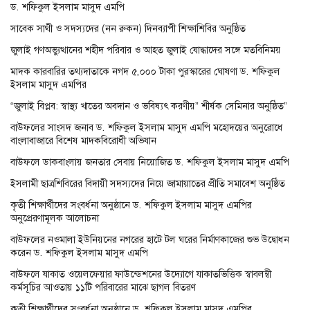
ড. শফিকুল ইসলাম মাসুদ এমপি
সাবেক সাথী ও সদস্যদের (নন রুকন) দিনব্যাপী শিক্ষাশিবির অনুষ্ঠিত
জুলাই গণঅভ্যুত্থানের শহীদ পরিবার ও আহত জুলাই যোদ্ধাদের সঙ্গে মতবিনিময়
মাদক কারবারির তথ্যদাতাকে নগদ ৫,০০০ টাকা পুরস্কারের ঘোষণা ড. শফিকুল
ইসলাম মাসুদ এমপির
“জুলাই বিপ্লব: স্বাস্থ্য খাতের অবদান ও ভবিষ্যৎ করণীয়” শীর্ষক সেমিনার অনুষ্ঠিত”
বাউফলের সাংসদ জনাব ড. শফিকুল ইসলাম মাসুদ এমপি মহোদয়ের অনুরোধে
বাংলাবাজারে বিশেষ মাদকবিরোধী অভিযান
বাউফলে ডাকবাংলায় জনতার সেবায় নিয়োজিত ড. শফিকুল ইসলাম মাসুদ এমপি
ইসলামী ছাত্রশিবিরের বিদায়ী সদস্যদের নিয়ে জামায়াতের প্রীতি সমাবেশ অনুষ্ঠিত
কৃতী শিক্ষার্থীদের সংবর্ধনা অনুষ্ঠানে ড. শফিকুল ইসলাম মাসুদ এমপির
অনুপ্রেরণামূলক আলোচনা
বাউফলের নওমালা ইউনিয়নের নগরের হাটে টল ঘরের নির্মাণকাজের শুভ উদ্বোধন
করেন ড. শফিকুল ইসলাম মাসুদ এমপি
বাউফলে যাকাত ওয়েলফেয়ার ফাউন্ডেশনের উদ্যোগে যাকাতভিত্তিক স্বাবলম্বী
কর্মসূচির আওতায় ১১টি পরিবারের মাঝে ছাগল বিতরণ
কৃতী শিক্ষার্থীদের সংবর্ধনা অনুষ্ঠানে ড. শফিকুল ইসলাম মাসুদ এমপির