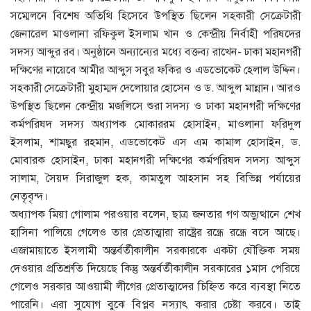
সম্মেলনে বিশেষ অতিথি হিসেবে উপস্থিত ছিলেন সহকারী সেক্রেটারী
জেনারেল মাওলানা রফিকুল ইসলাম খান ও কেন্দ্রীয় নির্বাহী পরিষদের
সদস্য আব্দুর রব। অনুষ্ঠানে অন্যান্যের মধ্যে বক্তব্য রাখেন- ঢাকা মহানগরী
দক্ষিণের নায়েবে আমীর আব্দুস সবুর ফকির ও এডভোকেট হেলাল উদ্দিন।
সহকারী সেক্রেটারী মুহাম্মদ দেলোয়ার হোসেন ও ড. আব্দুল মান্নান। আরও
উপস্থিত ছিলেন কেন্দ্রীয় মজলিসে শুরা সদস্য ও ঢাকা মহানগরী দক্ষিণের
কর্মপরিষদ সদস্য অধ্যাপক মোকাররম হোসাইন, মাওলানা ফরিদুল
ইসলাম, শামছুর রহমান, এডভোকেট এস এম কামাল হোসাইন, ড.
মোবারক হোসাইন, ঢাকা মহানগরী দক্ষিণের কর্মপরিষদ সদস্য আব্দুস
সালাম, সৈয়দ সিরাজুল হক, কামতুল আহসান সহ বিভিন্ন পর্যায়ের
নেতৃবৃন্দ।
অধ্যাপক মিয়া গোলাম পরওয়ার বলেন, ছাত্র জনতার গণ অভ্যুত্থানে শেখ
হাসিনা পালিয়ে গেলেও তার প্রেতাত্মারা রাষ্ট্রের রন্ধ্রে রন্ধ্রে বসে আছে।
এজামায়াতে ইসলামী অন্তর্বর্তীকালীন সরকারকে একটা যৌক্তিক সময়
দেওয়ার প্রতিশ্রুতি দিয়েছে কিন্তু অন্তর্বর্তীকালীন সরকারের ১মাস পেরিয়ে
গেলেও সরকার আওয়ামী লীগের প্রেতাত্মাদের চিহ্নিত করে ব্যবস্থা নিতে
পারেনি। এরা সুযোগ বুঝে বিপ্লব নস্যাৎ করার চেষ্টা করবে। তাই