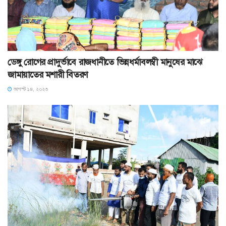
ডেঙ্গু রোগের প্রাদুর্ভাবে রাজধানীতে ভিন্নধর্মাবলম্বী মানুষের মাঝে
জামায়াতের মশারী বিতরণ
আগস্ট ১৪, ২০২৩