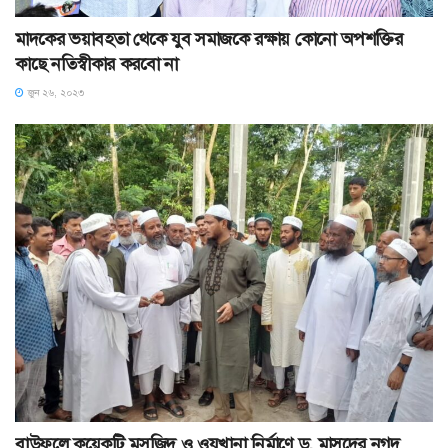
মাদকের ভয়াবহতা থেকে যুব সমাজকে রক্ষায় কোনো অপশক্তির
কাছে নতিস্বীকার করবো না
জুন ২৬, ২০২৩
বাউফলে কয়েকটি মসজিদ ও ওযুখানা নির্মাণে ড. মাসুদের নগদ