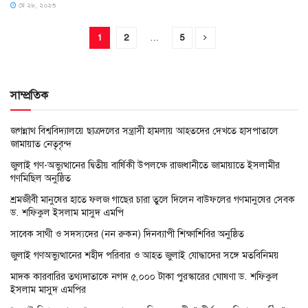
মে ২৮, ২০২৩
1
2
…
5
সাম্প্রতিক
জগন্নাথ বিশ্ববিদ্যালয়ে ছাত্রদলের সন্ত্রাসী হামলায় আহতদের দেখতে হাসপাতালে
জামায়াত নেতৃবৃন্দ
জুলাই গণ-অভ্যুত্থানের দ্বিতীয় বার্ষিকী উপলক্ষে রাজধানীতে জামায়াতে ইসলামীর
গণমিছিল অনুষ্ঠিত
শ্রমজীবী মানুষের হাতে ফলজ গাছের চারা তুলে দিলেন বাউফলের গণমানুষের সেবক
ড. শফিকুল ইসলাম মাসুদ এমপি
সাবেক সাথী ও সদস্যদের (নন রুকন) দিনব্যাপী শিক্ষাশিবির অনুষ্ঠিত
জুলাই গণঅভ্যুত্থানের শহীদ পরিবার ও আহত জুলাই যোদ্ধাদের সঙ্গে মতবিনিময়
মাদক কারবারির তথ্যদাতাকে নগদ ৫,০০০ টাকা পুরস্কারের ঘোষণা ড. শফিকুল
ইসলাম মাসুদ এমপির