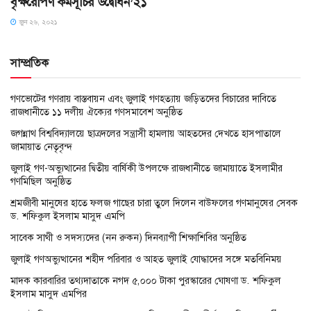
বৃক্ষরোপণ কর্মসূচির উদ্বোধন’২১
জুন ২৬, ২০২১
সাম্প্রতিক
গণভোটের গণরায় বাস্তবায়ন এবং জুলাই গণহত্যায় জড়িতদের বিচারের দাবিতে
রাজধানীতে ১১ দলীয় ঐক্যের গণসমাবেশ অনুষ্ঠিত
জগন্নাথ বিশ্ববিদ্যালয়ে ছাত্রদলের সন্ত্রাসী হামলায় আহতদের দেখতে হাসপাতালে
জামায়াত নেতৃবৃন্দ
জুলাই গণ-অভ্যুত্থানের দ্বিতীয় বার্ষিকী উপলক্ষে রাজধানীতে জামায়াতে ইসলামীর
গণমিছিল অনুষ্ঠিত
শ্রমজীবী মানুষের হাতে ফলজ গাছের চারা তুলে দিলেন বাউফলের গণমানুষের সেবক
ড. শফিকুল ইসলাম মাসুদ এমপি
সাবেক সাথী ও সদস্যদের (নন রুকন) দিনব্যাপী শিক্ষাশিবির অনুষ্ঠিত
জুলাই গণঅভ্যুত্থানের শহীদ পরিবার ও আহত জুলাই যোদ্ধাদের সঙ্গে মতবিনিময়
মাদক কারবারির তথ্যদাতাকে নগদ ৫,০০০ টাকা পুরস্কারের ঘোষণা ড. শফিকুল
ইসলাম মাসুদ এমপির