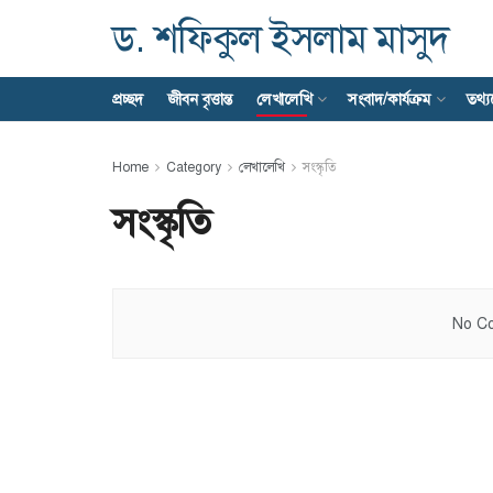
ড. শফিকুল ইসলাম মাসুদ
প্রচ্ছদ
জীবন বৃত্তান্ত
লেখালেখি
সংবাদ/কার্যক্রম
তথ্
Home
Category
লেখালেখি
সংস্কৃতি
সংস্কৃতি
No Co