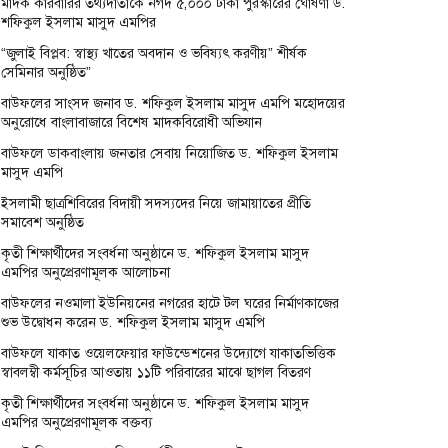
মাদক কারবারির তথ্যদাতাকে নগদ ৫,০০০ টাকা পুরস্কারের ঘোষণা ড.
শফিকুল ইসলাম মাসুদ এমপির
“জুলাই বিপ্লব: স্বাস্থ্য খাতের অবদান ও ভবিষ্যৎ করণীয়” শীর্ষক
সেমিনার অনুষ্ঠিত”
বাউফলের সাংসদ জনাব ড. শফিকুল ইসলাম মাসুদ এমপি মহোদয়ের
অনুরোধে বাংলাবাজারে বিশেষ মাদকবিরোধী অভিযান
বাউফলে ডাকবাংলায় জনতার সেবায় নিয়োজিত ড. শফিকুল ইসলাম
মাসুদ এমপি
ইসলামী ছাত্রশিবিরের বিদায়ী সদস্যদের নিয়ে জামায়াতের প্রীতি
সমাবেশ অনুষ্ঠিত
কৃতী শিক্ষার্থীদের সংবর্ধনা অনুষ্ঠানে ড. শফিকুল ইসলাম মাসুদ
এমপির অনুপ্রেরণামূলক আলোচনা
বাউফলের নওমালা ইউনিয়নের নগরের হাটে টল ঘরের নির্মাণকাজের
শুভ উদ্বোধন করেন ড. শফিকুল ইসলাম মাসুদ এমপি
বাউফলে যাকাত ওয়েলফেয়ার ফাউন্ডেশনের উদ্যোগে যাকাতভিত্তিক
স্বাবলম্বী কর্মসূচির আওতায় ১১টি পরিবারের মাঝে ছাগল বিতরণ
কৃতী শিক্ষার্থীদের সংবর্ধনা অনুষ্ঠানে ড. শফিকুল ইসলাম মাসুদ
এমপির অনুপ্রেরণামূলক বক্তব্য