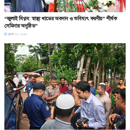
“জুলাই বিপ্লব: স্বাস্থ্য খাতের অবদান ও ভবিষ্যৎ করণীয়” শীর্ষক
সেমিনার অনুষ্ঠিত”
জুলাই ২৭, ২০২৬