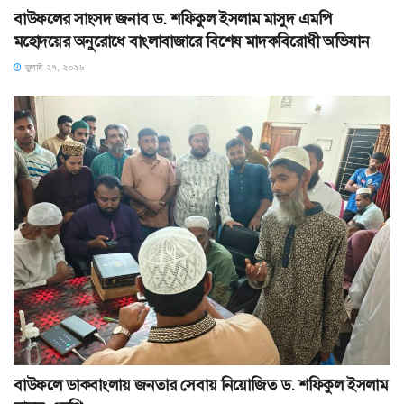
বাউফলের সাংসদ জনাব ড. শফিকুল ইসলাম মাসুদ এমপি
মহোদয়ের অনুরোধে বাংলাবাজারে বিশেষ মাদকবিরোধী অভিযান
জুলাই ২৭, ২০২৬
বাউফলে ডাকবাংলায় জনতার সেবায় নিয়োজিত ড. শফিকুল ইসলাম