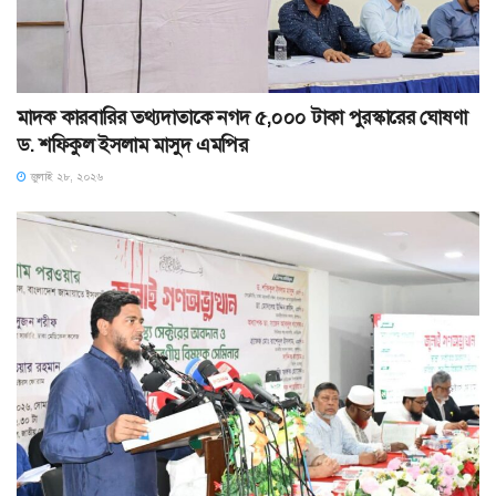
মাদক কারবারির তথ্যদাতাকে নগদ ৫,০০০ টাকা পুরস্কারের ঘোষণা
ড. শফিকুল ইসলাম মাসুদ এমপির
জুলাই ২৮, ২০২৬