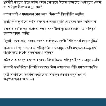
শ্রমজীবী মানুষের হাতে ফলজ গাছের চারা তুলে দিলেন বাউফলের গণমানুষের সেবক
ড. শফিকুল ইসলাম মাসুদ এমপি
সাবেক সাথী ও সদস্যদের (নন রুকন) দিনব্যাপী শিক্ষাশিবির অনুষ্ঠিত
জুলাই গণঅভ্যুত্থানের শহীদ পরিবার ও আহত জুলাই যোদ্ধাদের সঙ্গে মতবিনিময়
মাদক কারবারির তথ্যদাতাকে নগদ ৫,০০০ টাকা পুরস্কারের ঘোষণা ড. শফিকুল
ইসলাম মাসুদ এমপির
“জুলাই বিপ্লব: স্বাস্থ্য খাতের অবদান ও ভবিষ্যৎ করণীয়” শীর্ষক সেমিনার অনুষ্ঠিত”
বাউফলের সাংসদ জনাব ড. শফিকুল ইসলাম মাসুদ এমপি মহোদয়ের অনুরোধে
বাংলাবাজারে বিশেষ মাদকবিরোধী অভিযান
বাউফলে ডাকবাংলায় জনতার সেবায় নিয়োজিত ড. শফিকুল ইসলাম মাসুদ এমপি
ইসলামী ছাত্রশিবিরের বিদায়ী সদস্যদের নিয়ে জামায়াতের প্রীতি সমাবেশ অনুষ্ঠিত
কৃতী শিক্ষার্থীদের সংবর্ধনা অনুষ্ঠানে ড. শফিকুল ইসলাম মাসুদ এমপির
অনুপ্রেরণামূলক আলোচনা