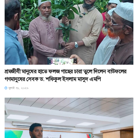
শ্রমজীবী মানুষের হাতে ফলজ গাছের চারা তুলে দিলেন বাউফলের
গণমানুষের সেবক ড. শফিকুল ইসলাম মাসুদ এমপি
জুলাই ৩১, ২০২৬