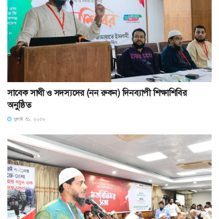
সাবেক সাথী ও সদস্যদের (নন রুকন) দিনব্যাপী শিক্ষাশিবির
অনুষ্ঠিত
জুলাই ৩১, ২০২৬