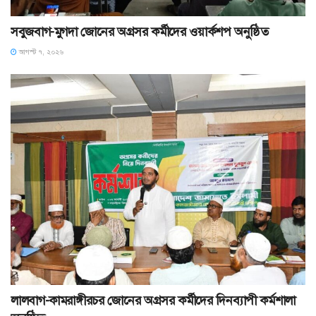
সবুজবাগ-মুগদা জোনের অগ্রসর কর্মীদের ওয়ার্কশপ অনুষ্ঠিত
আগস্ট ৭, ২০২৬
লালবাগ-কামরাঙ্গীরচর জোনের অগ্রসর কর্মীদের দিনব্যাপী কর্মশালা