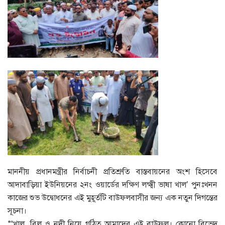
মাননীয় প্রধানমন্ত্রীর নির্বাচনী প্রতিশ্রুতি বাস্তবায়নের অংশ হিসেবে
আদাবাড়িয়া ইউনিয়নের ২নং ওয়ার্ডের দক্ষিণ লক্ষ্মী ভাষা খাল’ পুনঃখনন
কাজের শুভ উদ্বোধনের এই মুহূর্তটি বাউফলবাসীর জন্য এক নতুন দিগন্তের
সূচনা।
*“খাল, বিল ও নদী নিয়ে গঠিত আমাদের এই বাউফল। কোনো বিভেদ