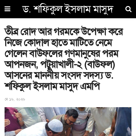
ড. শফিকুল ইসলাম মাসুদ
তীব্র রোদ আর গরমকে উপেক্ষা করে
নিজে কোদাল হাতে মাটিতে নেমে
গেলেন বাউফলের গণমানুষের পরম
আপনজন, পটুয়াখালী-২ (বাউফল)
আসনের মাননীয় সংসদ সদস্য ড.
শফিকুল ইসলাম মাসুদ এমপি
মে ১৬, ২০২৬