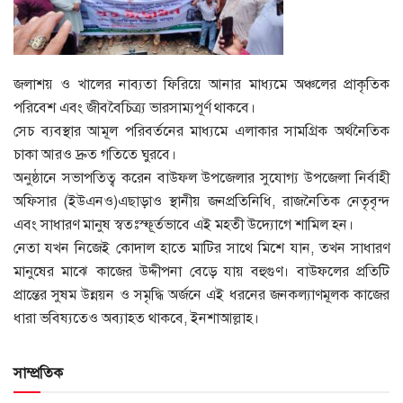
জলাশয় ও খালের নাব্যতা ফিরিয়ে আনার মাধ্যমে অঞ্চলের প্রাকৃতিক
পরিবেশ এবং জীববৈচিত্র্য ভারসাম্যপূর্ণ থাকবে।
সেচ ব্যবস্থার আমূল পরিবর্তনের মাধ্যমে এলাকার সামগ্রিক অর্থনৈতিক
চাকা আরও দ্রুত গতিতে ঘুরবে।
অনুষ্ঠানে সভাপতিত্ব করেন বাউফল উপজেলার সুযোগ্য উপজেলা নির্বাহী
অফিসার (ইউএনও)এছাড়াও স্থানীয় জনপ্রতিনিধি, রাজনৈতিক নেতৃবৃন্দ
এবং সাধারণ মানুষ স্বতঃস্ফূর্তভাবে এই মহতী উদ্যোগে শামিল হন।
নেতা যখন নিজেই কোদাল হাতে মাটির সাথে মিশে যান, তখন সাধারণ
মানুষের মাঝে কাজের উদ্দীপনা বেড়ে যায় বহুগুণ। বাউফলের প্রতিটি
প্রান্তের সুষম উন্নয়ন ও সমৃদ্ধি অর্জনে এই ধরনের জনকল্যাণমূলক কাজের
ধারা ভবিষ্যতেও অব্যাহত থাকবে, ইনশাআল্লাহ।
সাম্প্রতিক