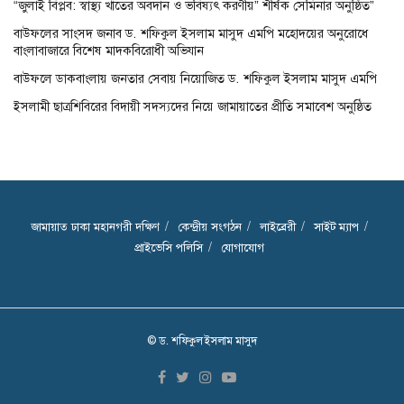
“জুলাই বিপ্লব: স্বাস্থ্য খাতের অবদান ও ভবিষ্যৎ করণীয়” শীর্ষক সেমিনার অনুষ্ঠিত”
বাউফলের সাংসদ জনাব ড. শফিকুল ইসলাম মাসুদ এমপি মহোদয়ের অনুরোধে
বাংলাবাজারে বিশেষ মাদকবিরোধী অভিযান
বাউফলে ডাকবাংলায় জনতার সেবায় নিয়োজিত ড. শফিকুল ইসলাম মাসুদ এমপি
ইসলামী ছাত্রশিবিরের বিদায়ী সদস্যদের নিয়ে জামায়াতের প্রীতি সমাবেশ অনুষ্ঠিত
জামায়াত ঢাকা মহানগরী দক্ষিণ
কেন্দ্রীয় সংগঠন
লাইব্রেরী
সাইট ম্যাপ
প্রাইভেসি পলিসি
যোগাযোগ
© ড. শফিকুল ইসলাম মাসুদ