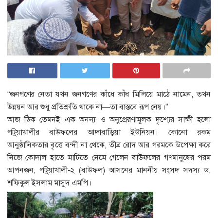
“জনগণের নেতা যখন জনগণের কাঁধে কাঁধ মিলিয়ে মাঠে নামেন, তখন
উন্নয়ন আর শুধু প্রতিশ্রুতি থাকে না—তা বাস্তবে রূপ নেয়।”
আজ ঠিক তেমনই এক অনন্য ও অনুপ্রেরণামূলক দৃশ্যের সাক্ষী হলো
পটুয়াখালীর বাউফলের আদাবাড়িয়া ইউনিয়ন। কোনো রকম
আনুষ্ঠানিকতার বৃত্তে বন্দী না থেকে, তীব্র রোদ আর গরমকে উপেক্ষা করে
নিজে কোদাল হাতে মাটিতে নেমে গেলেন বাউফলের গণমানুষের পরম
আপনজন, পটুয়াখালী-২ (বাউফল) আসনের মাননীয় সংসদ সদস্য ড.
শফিকুল ইসলাম মাসুদ এমপি।