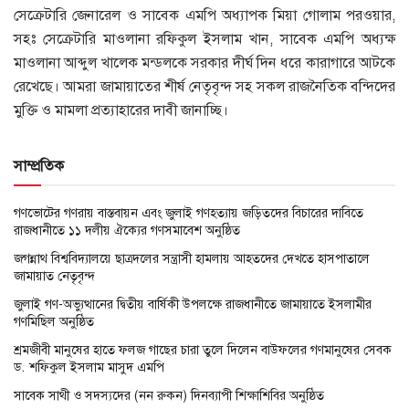
সেক্রেটারি জেনারেল ও সাবেক এমপি অধ্যাপক মিয়া গোলাম পরওয়ার,
সহঃ সেক্রেটারি মাওলানা রফিকুল ইসলাম খান, সাবেক এমপি অধ্যক্ষ
মাওলানা আব্দুল খালেক মন্ডলকে সরকার দীর্ঘ দিন ধরে কারাগারে আটকে
রেখেছে। আমরা জামায়াতের শীর্ষ নেতৃবৃন্দ সহ সকল রাজনৈতিক বন্দিদের
মুক্তি ও মামলা প্রত্যাহারের দাবী জানাচ্ছি।
সাম্প্রতিক
গণভোটের গণরায় বাস্তবায়ন এবং জুলাই গণহত্যায় জড়িতদের বিচারের দাবিতে
রাজধানীতে ১১ দলীয় ঐক্যের গণসমাবেশ অনুষ্ঠিত
জগন্নাথ বিশ্ববিদ্যালয়ে ছাত্রদলের সন্ত্রাসী হামলায় আহতদের দেখতে হাসপাতালে
জামায়াত নেতৃবৃন্দ
জুলাই গণ-অভ্যুত্থানের দ্বিতীয় বার্ষিকী উপলক্ষে রাজধানীতে জামায়াতে ইসলামীর
গণমিছিল অনুষ্ঠিত
শ্রমজীবী মানুষের হাতে ফলজ গাছের চারা তুলে দিলেন বাউফলের গণমানুষের সেবক
ড. শফিকুল ইসলাম মাসুদ এমপি
সাবেক সাথী ও সদস্যদের (নন রুকন) দিনব্যাপী শিক্ষাশিবির অনুষ্ঠিত