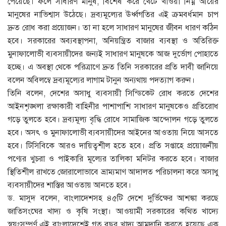
পেয়েছে। ফলে সাধারণ মানুষ, বিশেষ করে খেটে খাওয়া নিম্ন আয়ের
মানুষের নাভিশ্বাস উঠেছে। দ্রব্যমূল্যের ঊর্ধ্বগতির এই ক্রমবর্ধমান চাপ
দ্রুত রোধ করা প্রয়োজন। তা না হলে সাধারণ মানুষের জীবন ধারণ কঠিন
হবে। সরকারের অব্যবস্থাপনা, অনিয়ন্ত্রিত বাজার ব্যবস্থা ও অতিরিক্ত
মুনাফালোভী ব্যবসায়ীদের জন্যই সাধারণ মানুষকে আজ দুর্ভোগ পোহাতে
হচ্ছে। এ অবস্থা থেকে পরিত্রাণে দ্রুত তিনি সরকারের প্রতি দাবী জানিয়ে
বলেন অবিলম্বে দ্রব্যমূল্যের লাগাম টানুন অন্যথায় পদত্যাগ করুন।
তিনি বলেন, দেশের অসাধু ব্যবসায়ী সিন্ডিকেট রোধ করতে দেশের
আইনশৃঙ্খলা রক্ষাকারী বাহিনীর পাশাপাশি সাধারণ মানুষকেও প্রতিরোধ
গড়ে তুলতে হবে। দ্রব্যমূল্য বৃদ্ধি রোধে সামাজিক আন্দোলন গড়ে তুলতে
হবে। অসৎ ও মুনাফালোভী ব্যবসায়ীদের আইনের আওতায় নিয়ে আসতে
হবে। টিসিবিকে আরও দায়িত্বশীল হতে হবে। প্রতি সপ্তাহে প্রয়োজনীয়
পণ্যের খুচরা ও পাইকারি মূল্যের তালিকা মনিটর করতে হবে। বাজার
স্থিতিশীল রাখতে জোরালোভাবে ভ্রাম্যমাণ আদালত পরিচালনা করে অসাধু
ব্যবসায়ীদের শাস্তির আওতায় আনতে হবে।
ড. মাসুদ বলেন, বাংলাদেশসহ ৪৫টি দেশে দুর্ভিক্ষের আশঙ্কা করছে
জাতিসংঘের খাদ্য ও কৃষি সংস্থা। আওয়ামী সরকারের কথিত খাদ্যে
স্বয়ংসম্পূর্ণ এই বাংলাদেশেই গত বছর খাদ্য আমদানি করতে হয়েছে এক