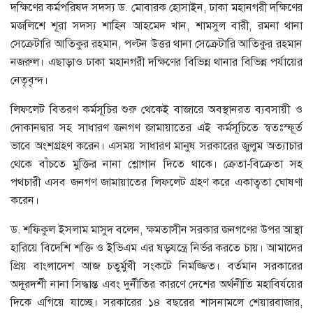
দক্ষিণের কর্মপরিষদ সদস্য ড. মোবারক হোসাইন, ঢাকা মহানগরী দক্ষিণের
মজলিশে শূরা সদস্য শাহিন আহমেদ খান, শামসুল বারী, রমনা থানা
সেক্রেটারি আতিকুর রহমান, পল্টন উত্তর থানা সেক্রেটারি আতিকুর রহমান
নজরুল। এছাড়াও ঢাকা মহানগরী দক্ষিণের বিভিন্ন থানার বিভিন্ন পর্যায়ের
নেতৃবৃন্দ।
লিফলেট বিতরণ কর্মসূচির শুরু থেকেই বাজারে অবস্থানরত ব্যবসায়ী ও
দোকানদ্বার সহ সাধারণ জনগণ জামায়াতের এই কর্মসূচিতে স্বতঃস্ফূর্ত
ভাবে অংশগ্রহণ করেন। এসময় সাধারণ মানুষ সরকারের জুলুম অত্যাচার
থেকে বাঁচতে মুক্তির নানা শ্লোগান দিতে থাকে। ক্রেতা-বিক্রেতা সহ
পথচারী এসব জনগণ জামায়াতের লিফলেট গ্রহণ করে একাত্বতা ঘোষণা
করেন।
ড. শফিকুল ইসলাম মাসুদ বলেন, ক্ষমতাসীন সরকার জনগণের উপর আস্থা
হারিয়ে বিদেশি শক্তি ও ইভিএম এর ষড়যন্ত্রে নির্ভর করতে চায়। আমাদের
প্রিয় বাংলাদেশ আজ চতুর্মুখী সংকটে নিমজ্জিত। বর্তমান সরকারের
অদূরদর্শী নানা সিদ্ধান্ত এবং দুর্নীতির কারণে দেশের অর্থনীতি মহাবির্যয়ের
দিকে এগিয়ে যাচ্ছে। সরকারের ১৪ বছরের শাসনামলে শেয়ারবাজার,