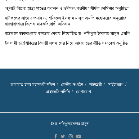
“জুলাই বিপ্লব: স্বাস্থ্য খাতের অবদান ও ভবিষ্যৎ করণীয়” শীর্ষক সেমিনার অনুষ্ঠিত”
বাউফলের সাংসদ জনাব ড. শফিকুল ইসলাম মাসুদ এমপি মহোদয়ের অনুরোধে
বাংলাবাজারে বিশেষ মাদকবিরোধী অভিযান
বাউফলে ডাকবাংলায় জনতার সেবায় নিয়োজিত ড. শফিকুল ইসলাম মাসুদ এমপি
ইসলামী ছাত্রশিবিরের বিদায়ী সদস্যদের নিয়ে জামায়াতের প্রীতি সমাবেশ অনুষ্ঠিত
জামায়াত ঢাকা মহানগরী দক্ষিণ
কেন্দ্রীয় সংগঠন
লাইব্রেরী
সাইট ম্যাপ
প্রাইভেসি পলিসি
যোগাযোগ
© ড. শফিকুল ইসলাম মাসুদ