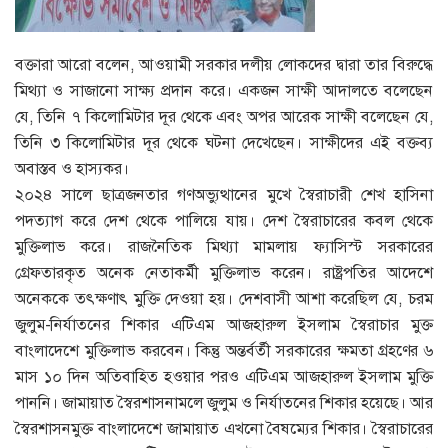
বক্তারা আরো বলেন, আওয়ামী সরকার দলীয় লোকদের দ্বারা তার বিরুদ্ধে
মিথ্যা ও সাজানো সাক্ষ্য প্রদান করে। একজন সাক্ষী আদালতে বলেছেন
যে, তিনি ৭ কিলোমিটার দূর থেকে এবং অপর আরেক সাক্ষী বলেছেন যে,
তিনি ৩ কিলোমিটার দূর থেকে ঘটনা দেখেছেন। সাক্ষীদের এই বক্তব্য
অবাস্তব ও হাস্যকর।
২০২৪ সালে ছাত্রজনতার গণঅভ্যুত্থানের মুখে স্বৈরাচারী শেখ হাসিনা
পদত্যাগ করে দেশ থেকে পালিয়ে যায়। দেশ স্বৈরাচারের কবল থেকে
মুক্তিলাভ করে। রাজনৈতিক মিথ্যা মামলায় ফ্যাসিস্ট সরকারের
গ্রেফতারকৃত অনেক নেতাকর্মী মুক্তিলাভ করেন। রাষ্ট্রপতির আদেশে
অনেককে তৎক্ষণাৎ মুক্তি দেওয়া হয়। দেশবাসী আশা করেছিল যে, চরম
জুলুম-নির্যাতনের শিকার এটিএম আজহারুল ইসলাম স্বৈরাচার মুক্ত
বাংলাদেশে মুক্তিলাভ করবেন। কিন্তু অন্তর্বর্তী সরকারের ক্ষমতা গ্রহণের ৬
মাস ১০ দিন অতিবাহিত হওয়ার পরও এটিএম আজহারুল ইসলাম মুক্তি
পাননি। জামায়াত স্বৈরশাসনামলে জুলুম ও নির্যাতনের শিকার হয়েছে। আর
স্বৈরশাসনমুক্ত বাংলাদেশে জামায়াত এখনো বৈষম্যের শিকার। স্বৈরাচারের