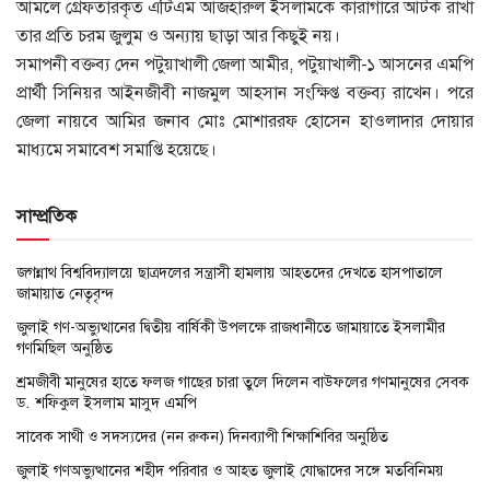
আমলে গ্রেফতারকৃত এটিএম আজহারুল ইসলামকে কারাগারে আটক রাখা
তার প্রতি চরম জুলুম ও অন্যায় ছাড়া আর কিছুই নয়।
সমাপনী বক্তব্য দেন পটুয়াখালী জেলা আমীর, পটুয়াখালী-১ আসনের এমপি
প্রার্থী সিনিয়র আইনজীবী নাজমুল আহসান সংক্ষিপ্ত বক্তব্য রাখেন। পরে
জেলা নায়বে আমির জনাব মোঃ মোশাররফ হোসেন হাওলাদার দোয়ার
মাধ্যমে সমাবেশ সমাপ্তি হয়েছে।
সাম্প্রতিক
জগন্নাথ বিশ্ববিদ্যালয়ে ছাত্রদলের সন্ত্রাসী হামলায় আহতদের দেখতে হাসপাতালে
জামায়াত নেতৃবৃন্দ
জুলাই গণ-অভ্যুত্থানের দ্বিতীয় বার্ষিকী উপলক্ষে রাজধানীতে জামায়াতে ইসলামীর
গণমিছিল অনুষ্ঠিত
শ্রমজীবী মানুষের হাতে ফলজ গাছের চারা তুলে দিলেন বাউফলের গণমানুষের সেবক
ড. শফিকুল ইসলাম মাসুদ এমপি
সাবেক সাথী ও সদস্যদের (নন রুকন) দিনব্যাপী শিক্ষাশিবির অনুষ্ঠিত
জুলাই গণঅভ্যুত্থানের শহীদ পরিবার ও আহত জুলাই যোদ্ধাদের সঙ্গে মতবিনিময়