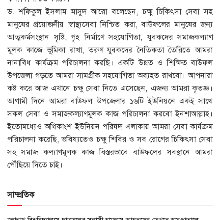
ড. শফিকুল ইসলাম মাসুদ আরো বলেছেন, চক্ষু চিকিৎসা সেবা সহ
মানুষের প্রয়োজনীয় স্বাস্থ্যসেবা নিশ্চিত করা, বাউফলের মানুষের জন্য
আত্মকর্মসংস্থান সৃষ্টি, গৃহ নির্মাণে সহযোগিতা, যুবকদের সমাজকল্যাণ
মূলক কাজে ভূমিকা রাখা, তরুণ যুবকদের নৈতিকতা তৈরিতে আমরা
নানাবিধ কার্যক্রম পরিচালনা করছি। একটি উন্নত ও শিক্ষিত বাউফল
উপজেলা গড়তে আমরা সামগ্রীক সহযোগিতা অব্যহত রাখবো। আপনারা
কষ্ট করে আজ এখানে চক্ষু সেবা নিতে এসেছেন, এজন্য আমরা কৃতজ্ঞ।
আগামী দিনে আমরা বাউফল উপজেলার ১৬টি ইউনিয়নে একই সাথে
সকল সেবা ও সমাজকল্যাণমূলক কাজ পরিচালনা করবো ইনশাআল্লাহ।
ইতোমধ্যেও অধিকাংশ ইউনিয়ন পরিষদ এলাকায় আমরা সেবা কার্যক্রম
পরিচালনা করেছি, ভবিষ্যতেও চক্ষু শিবির ও সব রোগের চিকিৎসা সেবা
সহ সমাজ কল্যাণমূলক কাজ বিস্তরভাবে বাউফলের সবস্থানে আমরা
পৌঁছিয়ে দিতে চাই।
সাম্প্রতিক
জগন্নাথ বিশ্ববিদ্যালয়ে ছাত্রদলের সন্ত্রাসী হামলায় আহতদের দেখতে হাসপাতালে