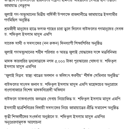
জামায়াত নেতৃবৃন্দ
জুলাই গণ-অভ্যুত্থানের দ্বিতীয় বার্ষিকী উপলক্ষে রাজধানীতে জামায়াতে ইসলামীর
গণমিছিল অনুষ্ঠিত
শ্রমজীবী মানুষের হাতে ফলজ গাছের চারা তুলে দিলেন বাউফলের গণমানুষের সেবক
ড. শফিকুল ইসলাম মাসুদ এমপি
সাবেক সাথী ও সদস্যদের (নন রুকন) দিনব্যাপী শিক্ষাশিবির অনুষ্ঠিত
জুলাই গণঅভ্যুত্থানের শহীদ পরিবার ও আহত জুলাই যোদ্ধাদের সঙ্গে মতবিনিময়
মাদক কারবারির তথ্যদাতাকে নগদ ৫,০০০ টাকা পুরস্কারের ঘোষণা ড. শফিকুল
ইসলাম মাসুদ এমপির
“জুলাই বিপ্লব: স্বাস্থ্য খাতের অবদান ও ভবিষ্যৎ করণীয়” শীর্ষক সেমিনার অনুষ্ঠিত”
বাউফলের সাংসদ জনাব ড. শফিকুল ইসলাম মাসুদ এমপি মহোদয়ের অনুরোধে
বাংলাবাজারে বিশেষ মাদকবিরোধী অভিযান
বাউফলে ডাকবাংলায় জনতার সেবায় নিয়োজিত ড. শফিকুল ইসলাম মাসুদ এমপি
ইসলামী ছাত্রশিবিরের বিদায়ী সদস্যদের নিয়ে জামায়াতের প্রীতি সমাবেশ অনুষ্ঠিত
কৃতী শিক্ষার্থীদের সংবর্ধনা অনুষ্ঠানে ড. শফিকুল ইসলাম মাসুদ এমপির
অনুপ্রেরণামূলক আলোচনা