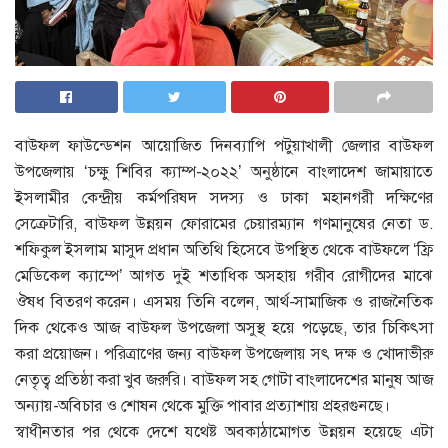
বাউফল ফাউন্ডেশন আয়োজিত দিনব্যাপি পটুয়াখালী জেলার বাউফল
উপজেলায় ‘চক্ষু শিবির ক্যাম্প-২০২২’ অনুষ্ঠানে বাংলাদেশ জামায়াতে
ইসলামীর কেন্দ্রীয় কর্মপরিষদ সদস্য ও ঢাকা মহানগরী দক্ষিণের
সেক্রেটারি, বাউফল উন্নয়ন ফোরামের চেয়ারম্যান গণমানুষের নেতা ড.
শফিকুল ইসলাম মাসুদ প্রধান অতিথি হিসেবে উপস্থিত থেকে বাউফলে ‘ফ্রি
মেডিকেল ক্যাম্পে’ আগত দুই শতাধিক অসহায় গরীব রোগীদের মাঝে
ঔষধ বিতরণ করেন। এসময় তিনি বলেন, আর্থ-সামাজিক ও রাজনৈতিক
দিক থেকেও আজ বাউফল উপজেলা অসুস্থ হয়ে পড়েছে, তার চিকিৎসা
করা প্রয়োজন। পরিত্রাণের জন্য বাউফল উপজেলায় সৎ দক্ষ ও খোদাভীরু
নেতৃত্ব প্রতিষ্ঠা করা খুব জরুরি। বাউফল সহ গোটা বাংলাদেশের মানুষ আজ
অন্যায়-অবিচার ও শোষন থেকে মুক্তি পাবার প্রত্যাশায় প্রহরগুনছে।
স্বাধীনতার পর থেকে দেশে যথেষ্ট অবকাঠামোগত উন্নয়ন হয়েছে এটা