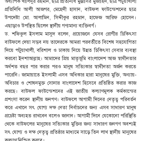
অধ্যাপক খালিদুর রহমান, ছাত্র প্রতিনিধি মুন্তাসির মুজাহিদ, ছাত্র পটুয়াখালী
প্রতিনিধি আলী আজগর, মেহেদী হাসান, বাউফল ফাউন্ডেশনের ছাত্র
উপদেষ্টা মো. আলামিন, সিদ্দীকুর রহমান, হাফেজ আরিফ হোসেন।
এছাড়াও উপস্থিত ছিলেন স্থানীয় গণ্যমান্য ব্যক্তিবর্গ।
ড. শফিকুল ইসলাম মাসুদ বলেন, প্রয়োজনে যেসব রোগীর চিকিৎসা
বাউফলে দেয়া সম্ভব নয় তাদেরকে আমরা পরবর্তীতে বিশেষ সহযোগিতা
দিয়ে পটুয়াখালী, বরিশাল ও ঢাকায় নিয়ে উন্নত চিকিৎসা সেবার ব্যবস্থা
করবো ইনশাআল্লাহ। আমাদের প্রিয় মাতৃভূমি বাংলাদেশ আজ স্বাধীনতার
অর্ধশত বছর পার করার পরও মানুষ সত্যিকার স্বাধীনতা অর্জন করতে
পারেনি। জামায়াতে ইসলামী এসব অধিকার হারা মানুষের মুক্তি, অন্যায়-
অবিচার ও শোষনমুক্ত সোনার বাংলাদেশ হিসেবে প্রতিষ্ঠিত করার কাজ
করছে। বাউফল ফাউন্ডেশনের এই জাতীয় কল্যাণমূলক কর্মকান্ডের
প্রশংসা করেন স্থানীয় জনগণ। বাউফলে আগামী দিনের নেতৃত্ব পরিবর্তন
করে এখানে সৎ যোগ্য দক্ষ নেতা নির্বাচনের জন্য এসব সাধারণ মানুষ
প্রচেষ্টা অব্যহত রাখবেন বলেও জানান। আগামী দিনে যেকোনো পরিস্থিতি
থেকে বাউফলের মানুষের সত্যিকার মুক্তির জন্য সাধারণ জনগণ অবশ্যই
সৎ যোগ্য ও দক্ষ নেতৃত্ব প্রতিষ্ঠার মাধ্যমে সাড়ে তিন লাখ স্থানীয় মানুষের
কল্যাণ নিশ্চিত করবে।