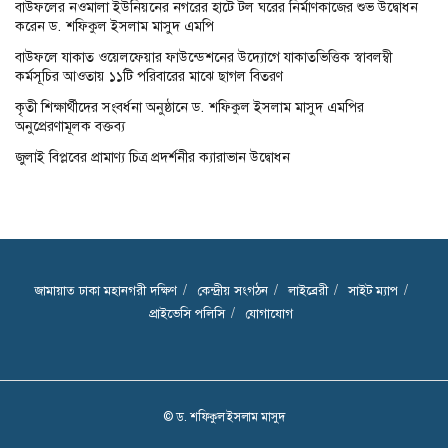
বাউফলের নওমালা ইউনিয়নের নগরের হাটে টল ঘরের নির্মাণকাজের শুভ উদ্বোধন
করেন ড. শফিকুল ইসলাম মাসুদ এমপি
বাউফলে যাকাত ওয়েলফেয়ার ফাউন্ডেশনের উদ্যোগে যাকাতভিত্তিক স্বাবলম্বী
কর্মসূচির আওতায় ১১টি পরিবারের মাঝে ছাগল বিতরণ
কৃতী শিক্ষার্থীদের সংবর্ধনা অনুষ্ঠানে ড. শফিকুল ইসলাম মাসুদ এমপির
অনুপ্রেরণামূলক বক্তব্য
জুলাই বিপ্লবের প্রামাণ্য চিত্র প্রদর্শনীর ক্যারাভান উদ্বোধন
জামায়াত ঢাকা মহানগরী দক্ষিণ
কেন্দ্রীয় সংগঠন
লাইব্রেরী
সাইট ম্যাপ
প্রাইভেসি পলিসি
যোগাযোগ
© ড. শফিকুল ইসলাম মাসুদ