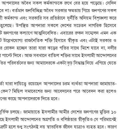
িন আপনাদের অবৈধ সকল কর্মকান্ডকে রুখে বের হয়ে পড়েছে। সেদিন
না। বর্তমান জনবিচ্ছিন্ন অবৈধ সরকার ক্ষমতায় গিয়ে জনগণের সকল
 কর্মকান্ড এবং সরকারি সব প্রতিষ্ঠানে দুর্নীতি অনিয়ম বিশৃঙ্খলা করে
 তুলেছে। উপস্থিত আপনারা সকলে দেশের সচেতন নাগরিক হিসেবে
োটি জনগণের কল্যাণে আত্মনিবেদিত। এবারের রুকন সম্মেলন এমন এক
 উল্লেখযোগ্য রাজনৈতিক শক্তি হিসাবে স্বীকৃত এবং এটাই সরকার ও
র রোকন হচ্ছেন তারা যারা ঝড়ের গতির সাথে মিশে যাবে না, নদীর
রা পাল্টে দিবে। আজ সবখানে বাতিল শক্তির সাথে ইসলামী আন্দোলনের
 পরিবর্তনের জন্য আমাদেরকে একটা দৃঢ় সিদ্ধান্ত নিয়ে এগিয়ে যেতে
তা যারা দায়িত্বে রয়েছেন আপনাদের চরম ব্যর্থতা আপনারা জামায়াত-
 না কেন? মিছিল সমাবেশের জন্য আবেদনের পরে আবেদন করা হলেও
নগণের কাছে আপনাদেরকে দিতে হবে।
্ভিক্ষ চলছে। জামায়াতে ইসলামীর আমীর দেশের জনগণের মুক্তির ১০
ছে ইসলামী আন্দোলনের অগ্রগতি ও বলিষ্ঠতার স্বীকৃতিও সে পরিমাণেই
রুটি হলে শুধু সংগঠনই নয় স্বাভাবিক জীবন যাত্রাও ব্যহত হবে। কারণ