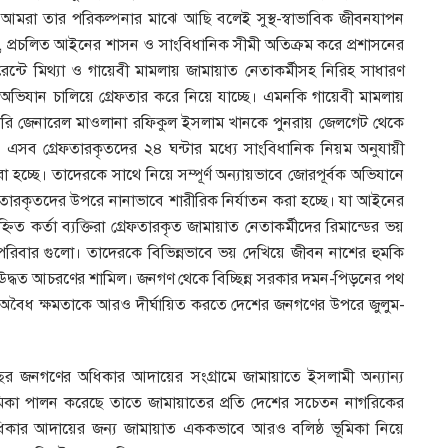
। আমরা তার পরিকল্পনার মাঝে আছি বলেই সুস্থ-স্বাভাবিক জীবনযাপন
, প্রচলিত আইনের শাসন ও সাংবিধানিক সীমী অতিক্রম করে প্রশাসনের
েন্টে মিথ্যা ও গায়েবী মামলায় জামায়াত নেতাকর্মীসহ নিরিহ সাধারণ
ে অভিযান চালিয়ে গ্রেফতার করে নিয়ে যাচ্ছে। এমনকি গায়েবী মামলায়
ারি জেনারেল মাওলানা রফিকুল ইসলাম খানকে পুনরায় জেলগেট থেকে
 এসব গ্রেফতারকৃতদের ২৪ ঘন্টার মধ্যে সাংবিধানিক নিয়ম অনুযায়ী
রা হচ্ছে। তাদেরকে সাথে নিয়ে সম্পূর্ণ অন্যায়ভাবে জোরপূর্বক অভিযানে
গ্রেফতারকৃতদের উপরে নানাভাবে শারীরিক নির্যাতন করা হচ্ছে। যা আইনের
িত কর্তা ব্যক্তিরা গ্রেফতারকৃত জামায়াত নেতাকর্মীদের রিমান্ডের ভয়
রিবার গুলো। তাদেরকে বিভিন্নভাবে ভয় দেখিয়ে জীবন নাশের হুমকি
ম ঊদ্ধত আচরণের শামিল। জনগণ থেকে বিচ্ছিন্ন সরকার দমন-পিড়নের পথ
র অবৈধ ক্ষমতাকে আরও দীর্ঘায়িত করতে দেশের জনগণের উপরে জুলুম-
ছর জনগণের অধিকার আদায়ের সংগ্রামে জামায়াতে ইসলামী অন্যান্য
ভূমিকা পালন করেছে তাতে জামায়াতের প্রতি দেশের সচেতন নাগরিকের
িকার আদায়ের জন্য জামায়াত এককভাবে আরও বলিষ্ঠ ভূমিকা নিয়ে