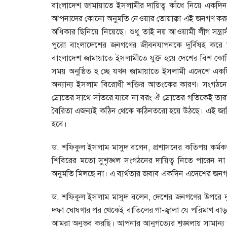
বাংলাদেশ জামায়াতে ইসলামীর দায়িত্ব কাঁধে নিয়ে একদ
আপনাদের কোনো অনুমতি নেওয়ার তোয়াক্কা এই জনগণ করবে 
অধিকার ছিনিয়ে নিয়েছে। শুধু তাই নয় আওয়ামী লীগ সন্ত্রাসী
পুরো বাংলাদেশের জনগণের জীবনযাপনকে দুর্বিষহ করে
বাংলাদেশ জামায়াতে ইসলামীতে যুক্ত হয়ে দেশের বিশ ক
সময় অনুষ্ঠিত হ চ্ছে যখন জামায়াতে ইসলামী এদেশে একটি
অন্যান্য ইসলাম বিরোধী শক্তির আতংকের কারণ। সংগঠনে
স্রোতের সাথে সাঁতরে যাবে না বরং ঐ স্রোতের গতিকেই তা
বৈরিতা এজন্যই কঠিন থেকে কঠিনতরো হয়ে উঠছে। এই জাতির
হবে।
ড. শফিকুল ইসলাম মাসুদ বলেন, প্রশাসনের কতিপয় কর্মকর্
শিবিরের মতো সুশৃঙ্খল সংগঠনের দায়িত্ব নিতে পারেন
অনুমতি মিলছে না। এ ব্যর্থতার জবাব একদিন এদেশের জ
ড. শফিকুল ইসলাম মাসুদ বলেন, দেশের জনগণের উপরে দুর
দফা ঘোষণার পর থেকেই বাতিলের গা-জ্বালা যে পরিমাণ বাড়
আমরা অনুভব করছি। আপনার আনুগত্যের শৃঙ্খলায় সামান্য ত্