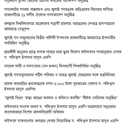
সবুজবাগ-মুগদা জোনের অগ্রসর কর্মীদের ওয়ার্কশপ অনুষ্ঠিত
গণভোটের গণরায় বাস্তবায়ন এবং জুলাই গণহত্যায় জড়িতদের বিচারের দাবিতে
রাজধানীতে ১১ দলীয় ঐক্যের গণসমাবেশ অনুষ্ঠিত
জগন্নাথ বিশ্ববিদ্যালয়ে ছাত্রদলের সন্ত্রাসী হামলায় আহতদের দেখতে হাসপাতালে
জামায়াত নেতৃবৃন্দ
জুলাই গণ-অভ্যুত্থানের দ্বিতীয় বার্ষিকী উপলক্ষে রাজধানীতে জামায়াতে ইসলামীর
গণমিছিল অনুষ্ঠিত
শ্রমজীবী মানুষের হাতে ফলজ গাছের চারা তুলে দিলেন বাউফলের গণমানুষের সেবক
ড. শফিকুল ইসলাম মাসুদ এমপি
সাবেক সাথী ও সদস্যদের (নন রুকন) দিনব্যাপী শিক্ষাশিবির অনুষ্ঠিত
জুলাই গণঅভ্যুত্থানের শহীদ পরিবার ও আহত জুলাই যোদ্ধাদের সঙ্গে মতবিনিময়
মাদক কারবারির তথ্যদাতাকে নগদ ৫,০০০ টাকা পুরস্কারের ঘোষণা ড. শফিকুল
ইসলাম মাসুদ এমপির
“জুলাই বিপ্লব: স্বাস্থ্য খাতের অবদান ও ভবিষ্যৎ করণীয়” শীর্ষক সেমিনার অনুষ্ঠিত”
বাউফলের সাংসদ জনাব ড. শফিকুল ইসলাম মাসুদ এমপি মহোদয়ের অনুরোধে
বাংলাবাজারে বিশেষ মাদকবিরোধী অভিযান
বাউফলে ডাকবাংলায় জনতার সেবায় নিয়োজিত ড. শফিকুল ইসলাম মাসুদ এমপি