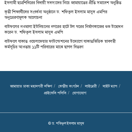
ইসলামী ছাত্রশিবিরের বিদায়ী সদস্যদের নিয়ে জামায়াতের প্রীতি সমাবেশ অনুষ্ঠিত
কৃতী শিক্ষার্থীদের সংবর্ধনা অনুষ্ঠানে ড. শফিকুল ইসলাম মাসুদ এমপির
অনুপ্রেরণামূলক আলোচনা
বাউফলের নওমালা ইউনিয়নের নগরের হাটে টল ঘরের নির্মাণকাজের শুভ উদ্বোধন
করেন ড. শফিকুল ইসলাম মাসুদ এমপি
বাউফলে যাকাত ওয়েলফেয়ার ফাউন্ডেশনের উদ্যোগে যাকাতভিত্তিক স্বাবলম্বী
কর্মসূচির আওতায় ১১টি পরিবারের মাঝে ছাগল বিতরণ
জামায়াত ঢাকা মহানগরী দক্ষিণ
কেন্দ্রীয় সংগঠন
লাইব্রেরী
সাইট ম্যাপ
প্রাইভেসি পলিসি
যোগাযোগ
© ড. শফিকুল ইসলাম মাসুদ