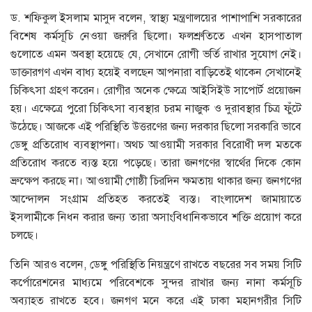
ড. শফিকুল ইসলাম মাসুদ বলেন, স্বাস্থ্য মন্ত্রণালয়ের পাশাপাশি সরকারের
বিশেষ কর্মসূচি নেওয়া জরুরি ছিলো। ফলশ্রুতিতে এখন হাসপাতাল
গুলোতে এমন অবস্থা হয়েছে যে, সেখানে রোগী ভর্তি রাখার সুযোগ নেই।
ডাক্তারগণ এখন বাধ্য হয়েই বলছেন আপনারা বাড়িতেই থাকেন সেখানেই
চিকিৎসা গ্রহণ করেন। রোগীর অনেক ক্ষেত্রে আইসিইউ সাপোর্ট প্রয়োজন
হয়। এক্ষেত্রে পুরো চিকিৎসা ব্যবস্থার চরম নাজুক ও দুরাবস্থার চিত্র ফুঁটে
উঠেছে। আজকে এই পরিস্থিতি উত্তরণের জন্য দরকার ছিলো সরকারি ভাবে
ডেঙ্গু প্রতিরোধ ব্যবস্থাপনা। অথচ আওয়ামী সরকার বিরোধী দল মতকে
প্রতিরোধ করতে ব্যস্ত হয়ে পড়েছে। তারা জনগণের স্বার্থের দিকে কোন
ভ্রুক্ষেপ করছে না। আওয়ামী গোষ্ঠী চিরদিন ক্ষমতায় থাকার জন্য জনগণের
আন্দোলন সংগ্রাম প্রতিহত করতেই ব্যস্ত। বাংলাদেশ জামায়াতে
ইসলামীকে নিধন করার জন্য তারা অসাংবিধানিকভাবে শক্তি প্রয়োগ করে
চলছে।
তিনি আরও বলেন, ডেঙ্গু পরিস্থিতি নিয়ন্ত্রণে রাখতে বছরের সব সময় সিটি
কর্পোরেশনের মাধ্যমে পরিবেশকে সুন্দর রাখার জন্য নানা কর্মসূচি
অব্যাহত রাখতে হবে। জনগণ মনে করে এই ঢাকা মহানগরীর সিটি