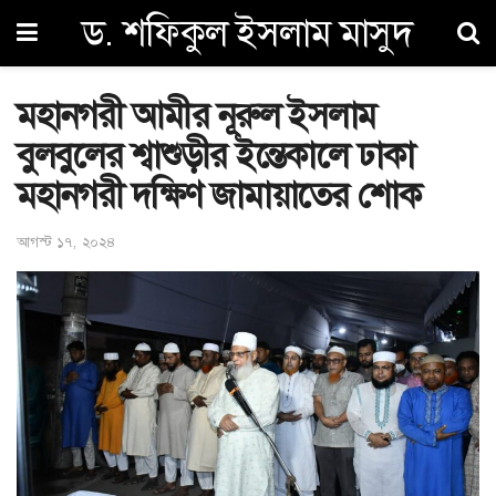
ড. শফিকুল ইসলাম মাসুদ
মহানগরী আমীর নূরুল ইসলাম
বুলবুলের শ্বাশুড়ীর ইন্তেকালে ঢাকা
মহানগরী দক্ষিণ জামায়াতের শোক
আগস্ট ১৭, ২০২৪