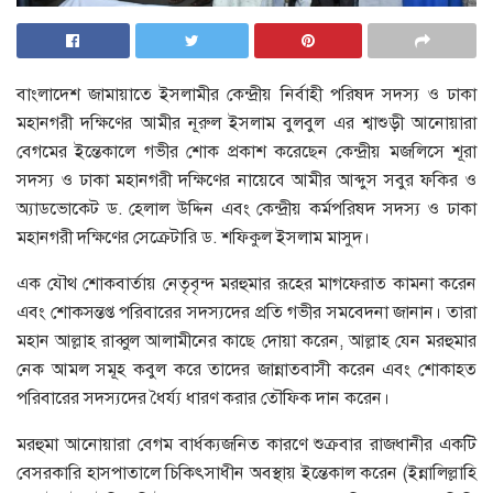
বাংলাদেশ জামায়াতে ইসলামীর কেন্দ্রীয় নির্বাহী পরিষদ সদস্য ও ঢাকা
মহানগরী দক্ষিণের আমীর নূরুল ইসলাম বুলবুল এর শ্বাশুড়ী আনোয়ারা
বেগমের ইন্তেকালে গভীর শোক প্রকাশ করেছেন কেন্দ্রীয় মজলিসে শূরা
সদস্য ও ঢাকা মহানগরী দক্ষিণের নায়েবে আমীর আব্দুস সবুর ফকির ও
অ্যাডভোকেট ড. হেলাল উদ্দিন এবং কেন্দ্রীয় কর্মপরিষদ সদস্য ও ঢাকা
মহানগরী দক্ষিণের সেক্রেটারি ড. শফিকুল ইসলাম মাসুদ।
এক যৌথ শোকবার্তায় নেতৃবৃন্দ মরহুমার রূহের মাগফেরাত কামনা করেন
এবং শোকসন্তপ্ত পরিবারের সদস্যদের প্রতি গভীর সমবেদনা জানান। তারা
মহান আল্লাহ রাব্বুল আলামীনের কাছে দোয়া করেন, আল্লাহ যেন মরহুমার
নেক আমল সমূহ কবুল করে তাদের জান্নাতবাসী করেন এবং শোকাহত
পরিবারের সদস্যদের ধৈর্য্য ধারণ করার তৌফিক দান করেন।
মরহুমা আনোয়ারা বেগম বার্ধক্যজনিত কারণে শুক্রবার রাজধানীর একটি
বেসরকারি হাসপাতালে চিকিৎসাধীন অবস্থায় ইন্তেকাল করেন (ইন্নালিল্লাহি