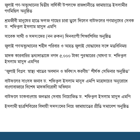
জুলাই গণ-অভ্যুত্থানের দ্বিতীয় বার্ষিকী উপলক্ষে রাজধানীতে জামায়াতে ইসলামীর
গণমিছিল অনুষ্ঠিত
শ্রমজীবী মানুষের হাতে ফলজ গাছের চারা তুলে দিলেন বাউফলের গণমানুষের সেবক
ড. শফিকুল ইসলাম মাসুদ এমপি
সাবেক সাথী ও সদস্যদের (নন রুকন) দিনব্যাপী শিক্ষাশিবির অনুষ্ঠিত
জুলাই গণঅভ্যুত্থানের শহীদ পরিবার ও আহত জুলাই যোদ্ধাদের সঙ্গে মতবিনিময়
মাদক কারবারির তথ্যদাতাকে নগদ ৫,০০০ টাকা পুরস্কারের ঘোষণা ড. শফিকুল
ইসলাম মাসুদ এমপির
“জুলাই বিপ্লব: স্বাস্থ্য খাতের অবদান ও ভবিষ্যৎ করণীয়” শীর্ষক সেমিনার অনুষ্ঠিত”
বাউফলের সাংসদ জনাব ড. শফিকুল ইসলাম মাসুদ এমপি মহোদয়ের অনুরোধে
বাংলাবাজারে বিশেষ মাদকবিরোধী অভিযান
বাউফলে ডাকবাংলায় জনতার সেবায় নিয়োজিত ড. শফিকুল ইসলাম মাসুদ এমপি
ইসলামী ছাত্রশিবিরের বিদায়ী সদস্যদের নিয়ে জামায়াতের প্রীতি সমাবেশ অনুষ্ঠিত