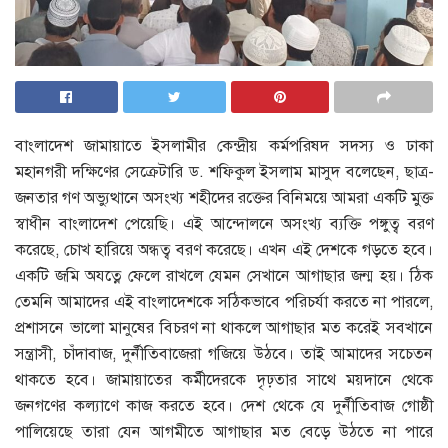
বাংলাদেশ জামায়াতে ইসলামীর কেন্দ্রীয় কর্মপরিষদ সদস্য ও ঢাকা
মহানগরী দক্ষিণের সেক্রেটারি ড. শফিকুল ইসলাম মাসুদ বলেছেন, ছাত্র-
জনতার গণ অভ্যুত্থানে অসংখ্য শহীদের রক্তের বিনিময়ে আমরা একটি মুক্ত
স্বাধীন বাংলাদেশ পেয়েছি। এই আন্দোলনে অসংখ্য ব্যক্তি পঙ্গুত্ব বরণ
করেছে, চোখ হারিয়ে অন্ধত্ব বরণ করেছে। এখন এই দেশকে গড়তে হবে।
একটি জমি অযত্নে ফেলে রাখলে যেমন সেখানে আগাছার জন্ম হয়। ঠিক
তেমনি আমাদের এই বাংলাদেশকে সঠিকভাবে পরিচর্যা করতে না পারলে,
প্রশাসনে ভালো মানুষের বিচরণ না থাকলে আগাছার মত করেই সবখানে
সন্ত্রাসী, চাঁদাবাজ, দুর্নীতিবাজেরা গজিয়ে উঠবে। তাই আমাদের সচেতন
থাকতে হবে। জামায়াতের কর্মীদেরকে দৃঢ়তার সাথে ময়দানে থেকে
জনগণের কল্যাণে কাজ করতে হবে। দেশ থেকে যে দুর্নীতিবাজ গোষ্ঠী
পালিয়েছে তারা যেন আগমীতে আগাছার মত বেড়ে উঠতে না পারে