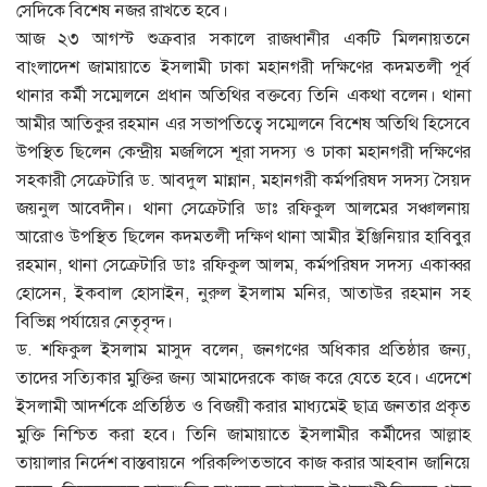
সেদিকে বিশেষ নজর রাখতে হবে।
আজ ২৩ আগস্ট শুক্রবার সকালে রাজধানীর একটি মিলনায়তনে
বাংলাদেশ জামায়াতে ইসলামী ঢাকা মহানগরী দক্ষিণের কদমতলী পূর্ব
থানার কর্মী সম্মেলনে প্রধান অতিথির বক্তব্যে তিনি একথা বলেন। থানা
আমীর আতিকুর রহমান এর সভাপতিত্বে সম্মেলনে বিশেষ অতিথি হিসেবে
উপস্থিত ছিলেন কেন্দ্রীয় মজলিসে শূরা সদস্য ও ঢাকা মহানগরী দক্ষিণের
সহকারী সেক্রেটারি ড. আবদুল মান্নান, মহানগরী কর্মপরিষদ সদস্য সৈয়দ
জয়নুল আবেদীন। থানা সেক্রেটারি ডাঃ রফিকুল আলমের সঞ্চালনায়
আরোও উপস্থিত ছিলেন কদমতলী দক্ষিণ থানা আমীর ইঞ্জিনিয়ার হাবিবুর
রহমান, থানা সেক্রেটারি ডাঃ রফিকুল আলম, কর্মপরিষদ সদস্য একাব্বর
হোসেন, ইকবাল হোসাইন, নুরুল ইসলাম মনির, আতাউর রহমান সহ
বিভিন্ন পর্যায়ের নেতৃবৃন্দ।
ড. শফিকুল ইসলাম মাসুদ বলেন, জনগণের অধিকার প্রতিষ্ঠার জন্য,
তাদের সত্যিকার মুক্তির জন্য আমাদেরকে কাজ করে যেতে হবে। এদেশে
ইসলামী আদর্শকে প্রতিষ্ঠিত ও বিজয়ী করার মাধ্যমেই ছাত্র জনতার প্রকৃত
মুক্তি নিশ্চিত করা হবে। তিনি জামায়াতে ইসলামীর কর্মীদের আল্লাহ
তায়ালার নির্দেশ বাস্তবায়নে পরিকল্পিতভাবে কাজ করার আহবান জানিয়ে