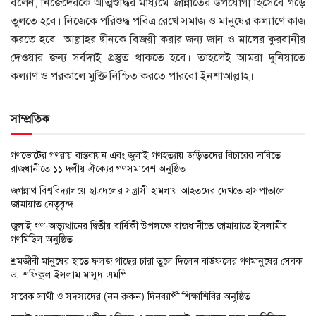
বলেন, নিজেদেরকে আত্মশুদ্ধির মাধ্যমে জান্নাতের উপযোগী হিসেবে গড়ে
তুলতে হবে। নিজেকে পরিশুদ্ধ পবিত্র রেখে সমাজ ও মানুষের কল্যাণে কাজ
করতে হবে। আল্লাহর দ্বীনকে বিজয়ী করার জন্য জান ও মালের কুরবানীর
দেওয়ার জন্য সর্বদাই প্রস্তুত থাকতে হবে। তাহলেই আমরা দুনিয়াতে
কল্যাণ ও পরকালে মুক্তি নিশ্চিত করতে পারবো ইনশাআল্লাহ।
সাম্প্রতিক
গণভোটের গণরায় বাস্তবায়ন এবং জুলাই গণহত্যায় জড়িতদের বিচারের দাবিতে
রাজধানীতে ১১ দলীয় ঐক্যের গণসমাবেশ অনুষ্ঠিত
জগন্নাথ বিশ্ববিদ্যালয়ে ছাত্রদলের সন্ত্রাসী হামলায় আহতদের দেখতে হাসপাতালে
জামায়াত নেতৃবৃন্দ
জুলাই গণ-অভ্যুত্থানের দ্বিতীয় বার্ষিকী উপলক্ষে রাজধানীতে জামায়াতে ইসলামীর
গণমিছিল অনুষ্ঠিত
শ্রমজীবী মানুষের হাতে ফলজ গাছের চারা তুলে দিলেন বাউফলের গণমানুষের সেবক
ড. শফিকুল ইসলাম মাসুদ এমপি
সাবেক সাথী ও সদস্যদের (নন রুকন) দিনব্যাপী শিক্ষাশিবির অনুষ্ঠিত