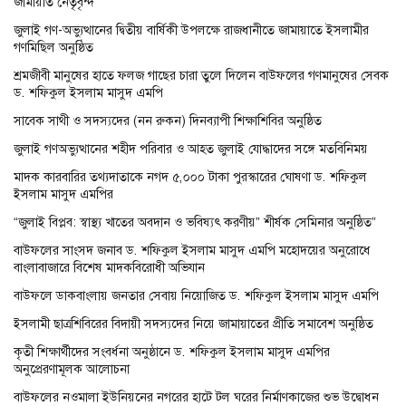
জামায়াত নেতৃবৃন্দ
জুলাই গণ-অভ্যুত্থানের দ্বিতীয় বার্ষিকী উপলক্ষে রাজধানীতে জামায়াতে ইসলামীর
গণমিছিল অনুষ্ঠিত
শ্রমজীবী মানুষের হাতে ফলজ গাছের চারা তুলে দিলেন বাউফলের গণমানুষের সেবক
ড. শফিকুল ইসলাম মাসুদ এমপি
সাবেক সাথী ও সদস্যদের (নন রুকন) দিনব্যাপী শিক্ষাশিবির অনুষ্ঠিত
জুলাই গণঅভ্যুত্থানের শহীদ পরিবার ও আহত জুলাই যোদ্ধাদের সঙ্গে মতবিনিময়
মাদক কারবারির তথ্যদাতাকে নগদ ৫,০০০ টাকা পুরস্কারের ঘোষণা ড. শফিকুল
ইসলাম মাসুদ এমপির
“জুলাই বিপ্লব: স্বাস্থ্য খাতের অবদান ও ভবিষ্যৎ করণীয়” শীর্ষক সেমিনার অনুষ্ঠিত”
বাউফলের সাংসদ জনাব ড. শফিকুল ইসলাম মাসুদ এমপি মহোদয়ের অনুরোধে
বাংলাবাজারে বিশেষ মাদকবিরোধী অভিযান
বাউফলে ডাকবাংলায় জনতার সেবায় নিয়োজিত ড. শফিকুল ইসলাম মাসুদ এমপি
ইসলামী ছাত্রশিবিরের বিদায়ী সদস্যদের নিয়ে জামায়াতের প্রীতি সমাবেশ অনুষ্ঠিত
কৃতী শিক্ষার্থীদের সংবর্ধনা অনুষ্ঠানে ড. শফিকুল ইসলাম মাসুদ এমপির
অনুপ্রেরণামূলক আলোচনা
বাউফলের নওমালা ইউনিয়নের নগরের হাটে টল ঘরের নির্মাণকাজের শুভ উদ্বোধন