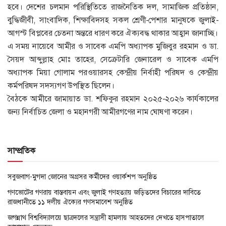
হবে। দেশের চলমান পরিস্থিতিতে রাজনৈতিক দল, সামাজিক প্রতিষ্ঠান,
বুদ্ধিজীবী, সাংবাদিক, শিক্ষাবিদসহ সকল শ্রেণী-পেশার মানুষকে জুলাই-
আগস্ট বিপ্লবের চেতনা অন্তরে ধারণ করে ঐক্যবদ্ধ থাকার আহ্বান জানাচ্ছি।
এ সময় নায়েবে আমীর ও সাবেক এমপি অধ্যাপক মুজিবুর রহমান ও ডা.
সৈয়দ আব্দুল্লাহ মোঃ তাহের, সেক্রেটারি জেনারেল ও সাবেক এমপি
অধ্যাপক মিয়া গোলাম পরওয়ারসহ কেন্দ্রীয় নির্বাহী পরিষদ ও কেন্দ্রীয়
কর্মপরিষদ সদস্যগণ উপস্থিত ছিলেন।
বৈঠকে আমীরে জামায়াত ডা. শফিকুর রহমান ২০২৫-২০২৬ কার্যকালের
জন্য নির্বাচিত জেলা ও মহানগরী আমীরগণের নাম ঘোষণা করেন।
সাম্প্রতিক
সবুজবাগ-মুগদা জোনের অগ্রসর কর্মীদের ওয়ার্কশপ অনুষ্ঠিত
গণভোটের গণরায় বাস্তবায়ন এবং জুলাই গণহত্যায় জড়িতদের বিচারের দাবিতে
রাজধানীতে ১১ দলীয় ঐক্যের গণসমাবেশ অনুষ্ঠিত
জগন্নাথ বিশ্ববিদ্যালয়ে ছাত্রদলের সন্ত্রাসী হামলায় আহতদের দেখতে হাসপাতালে