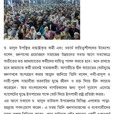
ড. মাসুদ উপস্থিত বাছাইকৃত কর্মী এবং ওয়ার্ড দায়িত্বশীলদের উদ্দেশ্যে
বলেন, জনগণের প্রয়োজনে সমাজের উন্নয়নের সবার আগে সবক্ষেত্রে
অতীতের মত জামায়াতের কর্মীদের দায়িত্ব পালন করতে হবে। মনে রাখতে
হবে জামায়াত কর্মী মানেই সমাজকর্মী। আগামীতে দ্বীন কায়েমের ভোটযুদ্ধে
জনগণকে অংশগ্রহণ করার আহ্বান জানিয়ে তিনি বলেন, নবী-রাসুল ও
নারী-পুরুষ সাহাবীরা তরবারির যুদ্ধে জীবন ও রক্ত দিয়ে দ্বীন কায়েম
করেছেন। আর বাংলাদেশের নাগরিকদের জন্য সুবর্ণ সুযোগ এসেছে
ব্যালেটের যুদ্ধে ইসলামের পক্ষে ভোট দিয়ে ইসলামী রাষ্ট্র প্রতিষ্ঠা করার।
এর আগে সকালে ড. মাসুদ বাউফল উপজেলার বিভিন্ন এলাকায় পাড়া-
মহল্লায় গণসংযোগ করেন। এ সময় তিনি জনসাধারণের ও ব্যবসায়ীদের