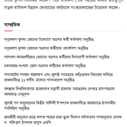
সাথে কুশল বিনিময় করেন। পরে বাউফল পৌর শহরের একটি গুরুত্বপূর্ণ
সড়ক বাউফল উন্নয়ন ফোরামের অর্থায়নে সংস্কারকাজের উদ্বোধন করেন।
সাম্প্রতিক
সবুজবাগ-মুগদা জোনের উদ্যোগে অগ্রসর কর্মী কর্মশালা অনুষ্ঠিত
সবুজবাগ-মুগদা জোনের অগ্রসর কর্মীদের ওয়ার্কশপ অনুষ্ঠিত
লালবাগ-কামরাঙ্গীরচর জোনের অগ্রসর কর্মীদের দিনব্যাপী কর্মশালা অনুষ্ঠিত
চকবাজার-বংশাল জোন অগ্রসর কর্মীদের কর্মশালা অনুষ্ঠিত
গণভোটের গণরায় বাস্তবায়ন এবং জুলাই গণহত্যায় জড়িতদের বিচারের দাবিতে
রাজধানীতে ১১ দলীয় ঐক্যের গণসমাবেশ অনুষ্ঠিত
জগন্নাথ বিশ্ববিদ্যালয়ে ছাত্রদলের সন্ত্রাসী হামলায় আহতদের দেখতে হাসপাতালে
জামায়াত নেতৃবৃন্দ
জুলাই গণ-অভ্যুত্থানের দ্বিতীয় বার্ষিকী উপলক্ষে রাজধানীতে জামায়াতে ইসলামীর
গণমিছিল অনুষ্ঠিত
শ্রমজীবী মানুষের হাতে ফলজ গাছের চারা তুলে দিলেন বাউফলের গণমানুষের সেবক
ড. শফিকুল ইসলাম মাসুদ এমপি