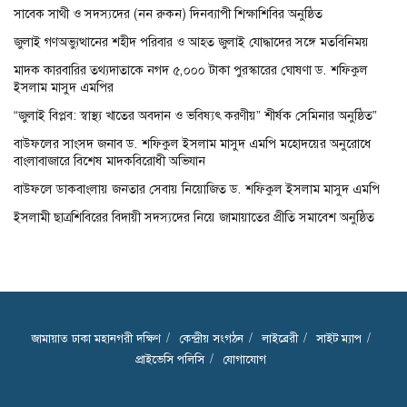
সাবেক সাথী ও সদস্যদের (নন রুকন) দিনব্যাপী শিক্ষাশিবির অনুষ্ঠিত
জুলাই গণঅভ্যুত্থানের শহীদ পরিবার ও আহত জুলাই যোদ্ধাদের সঙ্গে মতবিনিময়
মাদক কারবারির তথ্যদাতাকে নগদ ৫,০০০ টাকা পুরস্কারের ঘোষণা ড. শফিকুল
ইসলাম মাসুদ এমপির
“জুলাই বিপ্লব: স্বাস্থ্য খাতের অবদান ও ভবিষ্যৎ করণীয়” শীর্ষক সেমিনার অনুষ্ঠিত”
বাউফলের সাংসদ জনাব ড. শফিকুল ইসলাম মাসুদ এমপি মহোদয়ের অনুরোধে
বাংলাবাজারে বিশেষ মাদকবিরোধী অভিযান
বাউফলে ডাকবাংলায় জনতার সেবায় নিয়োজিত ড. শফিকুল ইসলাম মাসুদ এমপি
ইসলামী ছাত্রশিবিরের বিদায়ী সদস্যদের নিয়ে জামায়াতের প্রীতি সমাবেশ অনুষ্ঠিত
জামায়াত ঢাকা মহানগরী দক্ষিণ
কেন্দ্রীয় সংগঠন
লাইব্রেরী
সাইট ম্যাপ
প্রাইভেসি পলিসি
যোগাযোগ