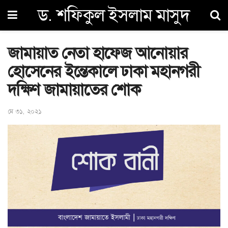
ড. শফিকুল ইসলাম মাসুদ
জামায়াত নেতা হাফেজ আনোয়ার
হোসেনের ইন্তেকালে ঢাকা মহানগরী
দক্ষিণ জামায়াতের শোক
মে ৩১, ২০২১