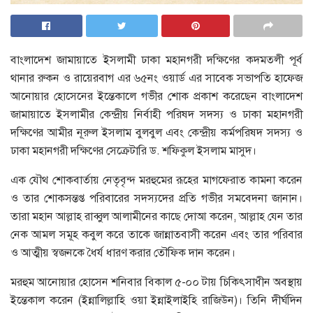
বাংলাদেশ জামায়াতে ইসলামী ঢাকা মহানগরী দক্ষিণের কদমতলী পূর্ব
থানার রুকন ও রায়েরবাগ এর ৬৫নং ওয়ার্ড এর সাবেক সভাপতি হাফেজ
আনোয়ার হোসেনের ইন্তেকালে গভীর শোক প্রকাশ করেছেন বাংলাদেশ
জামায়াতে ইসলামীর কেন্দ্রীয় নির্বাহী পরিষদ সদস্য ও ঢাকা মহানগরী
দক্ষিণের আমীর নূরুল ইসলাম বুলবুল এবং কেন্দ্রীয় কর্মপরিষদ সদস্য ও
ঢাকা মহানগরী দক্ষিণের সেক্রেটারি ড. শফিকুল ইসলাম মাসুদ।
এক যৌথ শোকবার্তায় নেতৃবৃন্দ মরহুমের রূহের মাগফেরাত কামনা করেন
ও তার শোকসন্তপ্ত পরিবারের সদস্যদের প্রতি গভীর সমবেদনা জানান।
তারা মহান আল্লাহ রাব্বুল আলামীনের কাছে দোআ করেন, আল্লাহ যেন তার
নেক আমল সমূহ কবুল করে তাকে জান্নাতবাসী করেন এবং তার পরিবার
ও আত্মীয় স্বজনকে ধৈর্য ধারণ করার তৌফিক দান করেন।
মরহুম আনোয়ার হোসেন শনিবার বিকাল ৫-০০ টায় চিকিৎসাধীন অবস্থায়
ইন্তেকাল করেন (ইন্নালিল্লাহি ওয়া ইন্নাইলাইহি রাজিউন)। তিনি দীর্ঘদিন