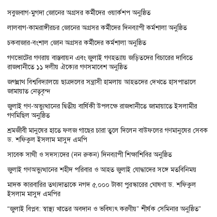
সবুজবাগ-মুগদা জোনের অগ্রসর কর্মীদের ওয়ার্কশপ অনুষ্ঠিত
লালবাগ-কামরাঙ্গীরচর জোনের অগ্রসর কর্মীদের দিনব্যাপী কর্মশালা অনুষ্ঠিত
চকবাজার-বংশাল জোন অগ্রসর কর্মীদের কর্মশালা অনুষ্ঠিত
গণভোটের গণরায় বাস্তবায়ন এবং জুলাই গণহত্যায় জড়িতদের বিচারের দাবিতে
রাজধানীতে ১১ দলীয় ঐক্যের গণসমাবেশ অনুষ্ঠিত
জগন্নাথ বিশ্ববিদ্যালয়ে ছাত্রদলের সন্ত্রাসী হামলায় আহতদের দেখতে হাসপাতালে
জামায়াত নেতৃবৃন্দ
জুলাই গণ-অভ্যুত্থানের দ্বিতীয় বার্ষিকী উপলক্ষে রাজধানীতে জামায়াতে ইসলামীর
গণমিছিল অনুষ্ঠিত
শ্রমজীবী মানুষের হাতে ফলজ গাছের চারা তুলে দিলেন বাউফলের গণমানুষের সেবক
ড. শফিকুল ইসলাম মাসুদ এমপি
সাবেক সাথী ও সদস্যদের (নন রুকন) দিনব্যাপী শিক্ষাশিবির অনুষ্ঠিত
জুলাই গণঅভ্যুত্থানের শহীদ পরিবার ও আহত জুলাই যোদ্ধাদের সঙ্গে মতবিনিময়
মাদক কারবারির তথ্যদাতাকে নগদ ৫,০০০ টাকা পুরস্কারের ঘোষণা ড. শফিকুল
ইসলাম মাসুদ এমপির
“জুলাই বিপ্লব: স্বাস্থ্য খাতের অবদান ও ভবিষ্যৎ করণীয়” শীর্ষক সেমিনার অনুষ্ঠিত”