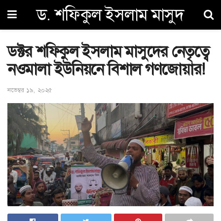
ড. শফিকুল ইসলাম মাসুদ
ডক্টর শফিকুল ইসলাম মাসুদের নেতৃত্বে
নওমালা ইউনিয়নে বিশাল গণজোয়ার!
নভেম্বর ১৯, ২০২৫