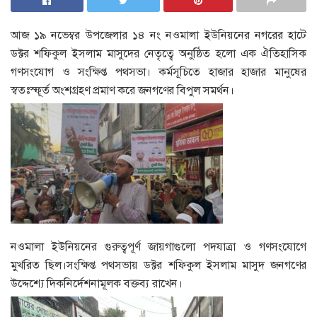
​আজ ১৯ নভেম্বর উপজেলার ১৪ নং নওমালা ইউনিয়নের নগরের হাটে
ডক্টর শফিকুল ইসলাম মাসুদের নেতৃত্বে অনুষ্ঠিত হলো এক ঐতিহাসিক
গণসংযোগ ও সংক্ষিপ্ত পথসভা। কর্মসূচিতে হাজার হাজার মানুষের
স্বতঃস্ফূর্ত অংশগ্রহণ প্রমাণ করে জনগণের বিপুল সমর্থন।
​​নওমালা ইউনিয়নের গুরুত্বপূর্ণ জায়গাগুলো পদযাত্রা ও গণসংযোগে
মুখরিত ছিল।সংক্ষিপ্ত পথসভায় ডক্টর শফিকুল ইসলাম মাসুদ জনগণের
উদ্দেশ্যে দিকনির্দেশনামূলক বক্তব্য রাখেন।