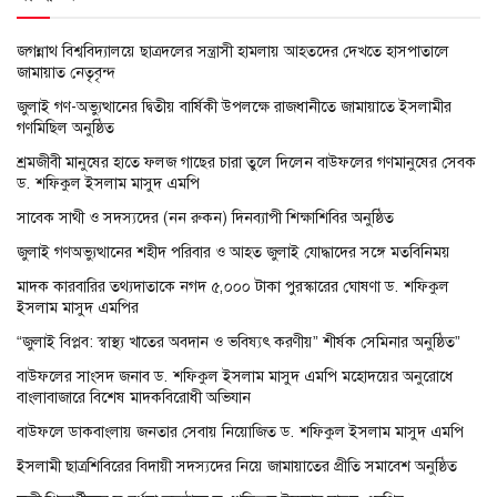
জগন্নাথ বিশ্ববিদ্যালয়ে ছাত্রদলের সন্ত্রাসী হামলায় আহতদের দেখতে হাসপাতালে
জামায়াত নেতৃবৃন্দ
জুলাই গণ-অভ্যুত্থানের দ্বিতীয় বার্ষিকী উপলক্ষে রাজধানীতে জামায়াতে ইসলামীর
গণমিছিল অনুষ্ঠিত
শ্রমজীবী মানুষের হাতে ফলজ গাছের চারা তুলে দিলেন বাউফলের গণমানুষের সেবক
ড. শফিকুল ইসলাম মাসুদ এমপি
সাবেক সাথী ও সদস্যদের (নন রুকন) দিনব্যাপী শিক্ষাশিবির অনুষ্ঠিত
জুলাই গণঅভ্যুত্থানের শহীদ পরিবার ও আহত জুলাই যোদ্ধাদের সঙ্গে মতবিনিময়
মাদক কারবারির তথ্যদাতাকে নগদ ৫,০০০ টাকা পুরস্কারের ঘোষণা ড. শফিকুল
ইসলাম মাসুদ এমপির
“জুলাই বিপ্লব: স্বাস্থ্য খাতের অবদান ও ভবিষ্যৎ করণীয়” শীর্ষক সেমিনার অনুষ্ঠিত”
বাউফলের সাংসদ জনাব ড. শফিকুল ইসলাম মাসুদ এমপি মহোদয়ের অনুরোধে
বাংলাবাজারে বিশেষ মাদকবিরোধী অভিযান
বাউফলে ডাকবাংলায় জনতার সেবায় নিয়োজিত ড. শফিকুল ইসলাম মাসুদ এমপি
ইসলামী ছাত্রশিবিরের বিদায়ী সদস্যদের নিয়ে জামায়াতের প্রীতি সমাবেশ অনুষ্ঠিত