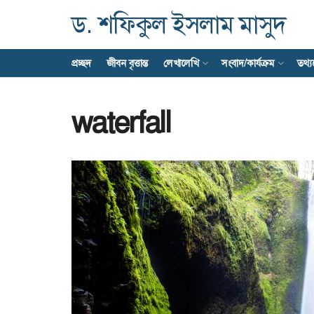
ড. শফিকুল ইসলাম মাসুদ
প্রচ্ছদ
জীবন বৃত্তান্ত
লেখালেখি
সংবাদ/কার্যক্রম
তথ্
waterfall