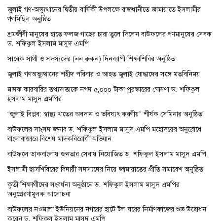
জুলাই গণ-অভ্যুত্থানের দ্বিতীয় বার্ষিকী উপলক্ষে রাজধানীতে জামায়াতে ইসলামীর
গণমিছিল অনুষ্ঠিত
শ্রমজীবী মানুষের হাতে ফলজ গাছের চারা তুলে দিলেন বাউফলের গণমানুষের সেবক
ড. শফিকুল ইসলাম মাসুদ এমপি
সাবেক সাথী ও সদস্যদের (নন রুকন) দিনব্যাপী শিক্ষাশিবির অনুষ্ঠিত
জুলাই গণঅভ্যুত্থানের শহীদ পরিবার ও আহত জুলাই যোদ্ধাদের সঙ্গে মতবিনিময়
মাদক কারবারির তথ্যদাতাকে নগদ ৫,০০০ টাকা পুরস্কারের ঘোষণা ড. শফিকুল
ইসলাম মাসুদ এমপির
“জুলাই বিপ্লব: স্বাস্থ্য খাতের অবদান ও ভবিষ্যৎ করণীয়” শীর্ষক সেমিনার অনুষ্ঠিত”
বাউফলের সাংসদ জনাব ড. শফিকুল ইসলাম মাসুদ এমপি মহোদয়ের অনুরোধে
বাংলাবাজারে বিশেষ মাদকবিরোধী অভিযান
বাউফলে ডাকবাংলায় জনতার সেবায় নিয়োজিত ড. শফিকুল ইসলাম মাসুদ এমপি
ইসলামী ছাত্রশিবিরের বিদায়ী সদস্যদের নিয়ে জামায়াতের প্রীতি সমাবেশ অনুষ্ঠিত
কৃতী শিক্ষার্থীদের সংবর্ধনা অনুষ্ঠানে ড. শফিকুল ইসলাম মাসুদ এমপির
অনুপ্রেরণামূলক আলোচনা
বাউফলের নওমালা ইউনিয়নের নগরের হাটে টল ঘরের নির্মাণকাজের শুভ উদ্বোধন
করেন ড. শফিকুল ইসলাম মাসুদ এমপি