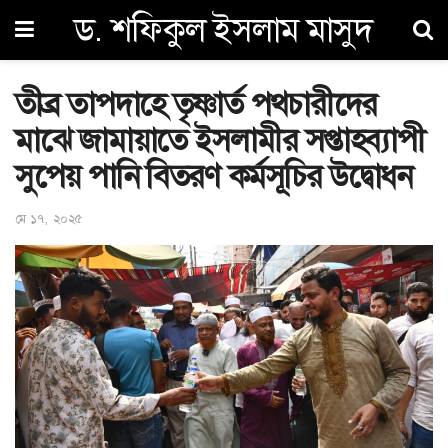
ড. শফিকুল ইসলাম মাসুদ
তীব্র তাপদাহে তৃষ্ণার্ত পথচারীদের
মাঝে জামায়াতে ইসলামীর সপ্তাহব্যাপী
সুপেয় পানি বিতরণ কর্মসূচির উদ্বোধন
মে ১৭, ২০২৫