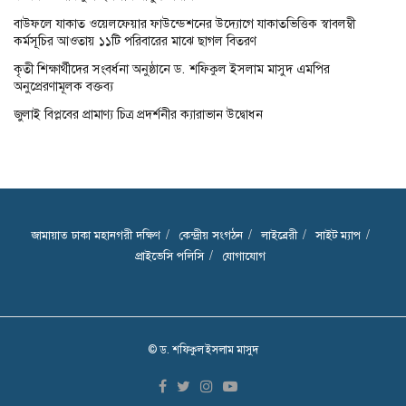
বাউফলে যাকাত ওয়েলফেয়ার ফাউন্ডেশনের উদ্যোগে যাকাতভিত্তিক স্বাবলম্বী
কর্মসূচির আওতায় ১১টি পরিবারের মাঝে ছাগল বিতরণ
কৃতী শিক্ষার্থীদের সংবর্ধনা অনুষ্ঠানে ড. শফিকুল ইসলাম মাসুদ এমপির
অনুপ্রেরণামূলক বক্তব্য
জুলাই বিপ্লবের প্রামাণ্য চিত্র প্রদর্শনীর ক্যারাভান উদ্বোধন
জামায়াত ঢাকা মহানগরী দক্ষিণ
কেন্দ্রীয় সংগঠন
লাইব্রেরী
সাইট ম্যাপ
প্রাইভেসি পলিসি
যোগাযোগ
© ড. শফিকুল ইসলাম মাসুদ