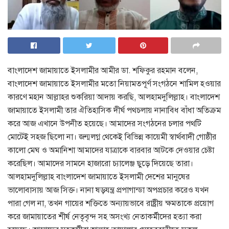
বাংলাদেশ জামায়াতে ইসলামীর আমীর ডা. শফিকুর রহমান বলেন,
বাংলাদেশ জামায়াতে ইসলামীর মতো নিয়ামতপূর্ণ সংগঠনে শামিল হওয়ার
কারণে মহান আল্লাহর শুকরিয়া আদায় করছি, আলহামদুলিল্লাহ। বাংলাদেশ
জামায়াতে ইসলামী তার ঐতিহাসিক দীর্ঘ পথচলায় নানাবিধ বাঁধা অতিক্রম
করে আজ এখানে উপনীত হয়েছে। আমাদের সংগঠনের চলার পথটি
মোটেই সহজ ছিলো না। জন্মলগ্ন থেকেই বিভিন্ন কায়েমী স্বার্থবাদী গোষ্ঠীর
কালো মেঘ ও অমানিশা আমাদের যাত্রাকে বারবার আটকে দেওয়ার চেষ্টা
করেছিল। আমাদের সামনে হাজারো চ্যালেঞ্জ ছুড়ে দিয়েছে তারা।
আলহামদুলিল্লাহ বাংলাদেশ জামায়াতে ইসলামী দেশের মানুষের
ভালোবাসায় আজ সিক্ত। নানা ষড়যন্ত্র প্রপাগান্ডা অপপ্রচার করেও যখন
পারা গেল না, তখন গায়ের শক্তিতে অন্যায়ভাবে রাষ্ট্রীয় ক্ষমতাকে প্রয়োগ
করে জামায়াতের শীর্ষ নেতৃবৃন্দ সহ অসংখ্য নেতাকর্মীদের হত্যা করা