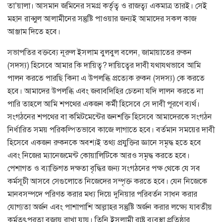
তা’য়ালা। আসমান জমিনের সমগ্র কর্তৃত্ব ও রাজত্ব্য একমাত্র তারই। সেই
মহান রাব্বুল আলামীনের সন্তুষ্টি পাওয়ার জন্যই আমাদের সকল কাজ
আঞ্জাম দিতে হবে।
সভাপতির বক্তব্যে নূরুল ইসলাম বুলবুল বলেন, জামায়াতের রুকন
(সদস্য) হিসেবে আমার কি দায়িত্ব? দায়িত্বের দাবী যথাযথভাবে আমি
পালন করতে পারছি কিনা এ উপলব্ধি প্রত্যেক রুকন (সদস্য) কে করতে
হবে। আমাদের উপলব্ধি এবং জবাবদিহির চেতনা যদি লালন করতে না
পারি তাহলে আমি শপথের একজন কর্মী হিসেবে সে দাবী পূরণে ব্যর্থ।
সংগঠনের শপথের বা কমিটমেন্টের জনশক্তি হিসেবে আমাদেরকে সংগঠন
নির্ধারিত সময় পরিকল্পিতভাবে কাজে লাগাতে হবে। বর্তমান সময়ের দাবী
হিসেবে একজন রুকনকে অবশ্যই তথ্য প্রযুক্তির জ্ঞানে সমৃদ্ধ হতে হবে
এবং নিজের ম্যানেজমেন্ট কোয়ালিটিকে আরও সমৃদ্ধ করতে হবে।
পেশাগত ও ব্যাক্তিগত দক্ষতা বৃদ্ধির জন্য সংগঠনের পক্ষ থেকে যে সব
কর্মসূচী আসবে সেগুলোতে নিজেদের সম্পৃক্ত করতে হবে। যেন নিজেকে
মানবসম্পদে পরিণত করার মধ্য দিয়ে দুনিয়ার পরিবর্তন সাধন করার
যোগ্যতা অর্জন এবং পাশাপাশি আল্লাহর সন্তুষ্টি অর্জন করার লক্ষ্যে যাবতীয়
কর্মতৎপরতা বজায় রাখা যায়। তিনি ইসলামী রাষ্ট্র ব্যবস্থা প্রতিষ্ঠার