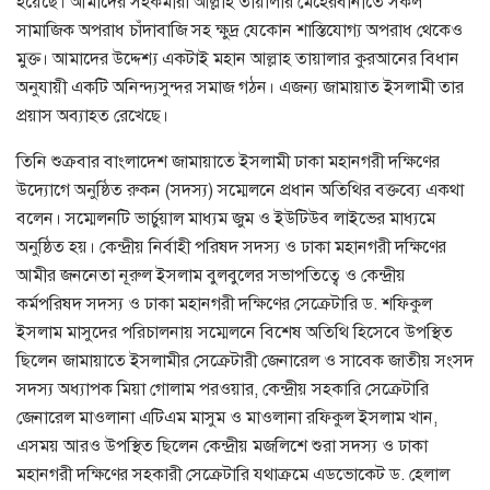
হয়েছে। আমাদের সহকর্মীরা আল্লাহ তায়ালার মেহেরবানীতে সকল
সামাজিক অপরাধ চাঁদাবাজি সহ ক্ষুদ্র যেকোন শাস্তিযোগ্য অপরাধ থেকেও
মুক্ত। আমাদের উদ্দেশ্য একটাই মহান আল্লাহ তায়ালার কুরআনের বিধান
অনুযায়ী একটি অনিন্দ্যসুন্দর সমাজ গঠন। এজন্য জামায়াত ইসলামী তার
প্রয়াস অব্যাহত রেখেছে।
তিনি শুক্রবার বাংলাদেশ জামায়াতে ইসলামী ঢাকা মহানগরী দক্ষিণের
উদ্যোগে অনুষ্ঠিত রুকন (সদস্য) সম্মেলনে প্রধান অতিথির বক্তব্যে একথা
বলেন। সম্মেলনটি ভার্চুয়াল মাধ্যম জুম ও ইউটিউব লাইভের মাধ্যমে
অনুষ্ঠিত হয়। কেন্দ্রীয় নির্বাহী পরিষদ সদস্য ও ঢাকা মহানগরী দক্ষিণের
আমীর জননেতা নূরুল ইসলাম বুলবুলের সভাপতিত্বে ও কেন্দ্রীয়
কর্মপরিষদ সদস্য ও ঢাকা মহানগরী দক্ষিণের সেক্রেটারি ড. শফিকুল
ইসলাম মাসুদের পরিচালনায় সম্মেলনে বিশেষ অতিথি হিসেবে উপস্থিত
ছিলেন জামায়াতে ইসলামীর সেক্রেটারী জেনারেল ও সাবেক জাতীয় সংসদ
সদস্য অধ্যাপক মিয়া গোলাম পরওয়ার, কেন্দ্রীয় সহকারি সেক্রেটারি
জেনারেল মাওলানা এটিএম মাসুম ও মাওলানা রফিকুল ইসলাম খান,
এসময় আরও উপস্থিত ছিলেন কেন্দ্রীয় মজলিশে শুরা সদস্য ও ঢাকা
মহানগরী দক্ষিণের সহকারী সেক্রেটারি যথাক্রমে এডভোকেট ড. হেলাল