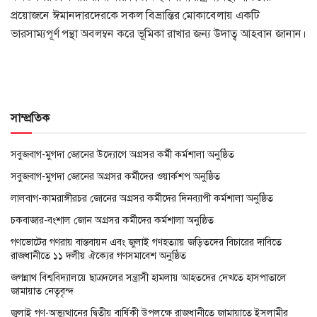
প্রয়োজনে ঈমানদারদেরকে সকল বিভ্রান্তির মোকাবেলায় একটি
ভারসাম্যপূর্ণ পন্থা অবলম্বন করে ভূমিকা রাখার জন্য উদাত্ব আহবান জানান।
সাম্প্রতিক
সবুজবাগ-মুগদা জোনের উদ্যোগে অগ্রসর কর্মী কর্মশালা অনুষ্ঠিত
সবুজবাগ-মুগদা জোনের অগ্রসর কর্মীদের ওয়ার্কশপ অনুষ্ঠিত
লালবাগ-কামরাঙ্গীরচর জোনের অগ্রসর কর্মীদের দিনব্যাপী কর্মশালা অনুষ্ঠিত
চকবাজার-বংশাল জোন অগ্রসর কর্মীদের কর্মশালা অনুষ্ঠিত
গণভোটের গণরায় বাস্তবায়ন এবং জুলাই গণহত্যায় জড়িতদের বিচারের দাবিতে
রাজধানীতে ১১ দলীয় ঐক্যের গণসমাবেশ অনুষ্ঠিত
জগন্নাথ বিশ্ববিদ্যালয়ে ছাত্রদলের সন্ত্রাসী হামলায় আহতদের দেখতে হাসপাতালে
জামায়াত নেতৃবৃন্দ
জুলাই গণ-অভ্যুত্থানের দ্বিতীয় বার্ষিকী উপলক্ষে রাজধানীতে জামায়াতে ইসলামীর