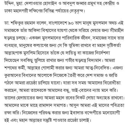
উদ্দিন, মুহা. দেলাওয়ার হোসাইন ও আবদুল জব্বার প্রমূখ সহ কেন্দ্রীয় ও
ঢাকা মহানগরী দক্ষিণের বিভিন্ন পর্যায়ের নেতৃবৃন্দ।
ডা. শফিকুর রহমান বলেন, বাংলাদেশে ৯০ ভাগ মানুষ মুসলমান অথচ এই
সমাজকে তাঁর আকিদা বিশ্বাসের যায়গা থেকে সরিয়ে দেয়ার জন্য সীমাহীন
ষড়যন্ত্র চলছে। একজন মুসলমানের পারিবারিক জীবন, সমাজের সাথে তার
ব্যবহার, মানুষের কল্যাণের জন্য সে কি ভূমিকা রাখবে বা মহান সৃষ্টিকর্তা
আল্লাহপাক মুসলিম হিসেবে তাঁকে যে দায়িত্ব বা কাজের নির্দেশনা
দিয়েছেন সবকিছু ভুলিয়ে রাখার জন্য গভীর ষড়যন্ত্র বিদ্যমান। আমরা
শপথের কর্মী, আল্লাহর গোলামী করার জন্য আমরা আত্ম-নিবেদিত। এজন্য
কুরআনের বিধানের আলোকে নিজেকে তৈরী করে দেশ সমাজ ও জাতি
গঠনে আমরা প্রচেষ্ঠা চালিয়ে যাবো। যারা সব সময় আমাদের বিরোধীতা
করছেন, আমরা তাদেরকে আমাদের বন্ধু, ভাই-বোনের ন্যায় মনে করি।
তাদের হেদায়াতের জন্য আমরা মহান রবের নিকট দোয়া অব্যাহত রাখবো।
আমাদের মাঝে মাহে রামাদান সমাগত। আসুন আমরা এই মাসের পবিত্রতা
রক্ষা করি। নিজেদের পরিশুদ্ধ করার জন্য ইবাদাত বন্দেগীতে মনোযোগী
হই এবং মহান আল্লাহর সন্তুষ্টি পাওয়ার প্রচেষ্ঠা চালাই।