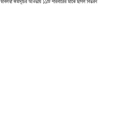
স্বাবলম্বী কর্মসূচির আওতায় ১১টি পরিবারের মাঝে ছাগল বিতরণ