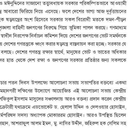
 মঈনুদ্দিনের সাজানো তত্ত্বাবধায়ক সরকার পরিকল্পিতভাবে আওয়ামী
ন্ত্র আবারো ফিরিয়ে নিয়ে এসেছে। ফলে দেশের ভাগ্য আজ দুর্বৃত্তায়নের
াহিক ষড়যন্ত্রের অংশ হিসেবে সরকার সকল বিরোধী মতকে দমন-পীড়ন
শৃঙ্খলা বাহিনী জনগণের বিরুদ্ধে গিয়ে ভূমিকা পালন করছে। গণমাধ্যম
টি স্বাধীন নিরপেক্ষ নির্বাচন কমিশন দিয়ে দেশের জনগণের ভোট সমর্থনকে
েশের গণতন্ত্রকে ধ্বংস করার ষড়যন্ত্র বাস্তবায়ন করা হচ্ছে। সরকার যে
ে। দেশের গণতন্ত্র রক্ষার স্বার্থে, মানুষের ভোট ও ভাতের অধিকার
াদের হাত থেকে দেশ রক্ষা ও জনগণের সরকার প্রতিষ্ঠার জন্য সকলকে
রাচার পতন দিবস উপলক্ষ্যে আলোচনা সভায় সভাপতির বক্তব্যে একথা
 মহানগরী দক্ষিণের উদ্যোগে আয়োজিত এই আলোচনা সভায় কেন্দ্রীয়
শফিকুল ইসলাম মাসুদের সঞ্চালনায় আরও বক্তব্য প্রদান করেন কেন্দ্রীয়
েক্রেটারী যথাক্রমে এডভোকেট ড. হেলাল উদ্দিন ও দেলওয়ার হোসাইন,
ের কর্মপরিষদ সদস্য অধ্যাপক মোকাররম হোসাইন। আরও উপস্থিত ছিলেন
হজাহান, আশরাফুল আলম ইমন, মু. নাসির উদ্দীন, জহিরুল হক সেলিম সহ