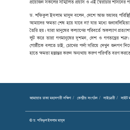
প্রয়োজন সকলের সম্মিলিত প্রয়াস ও এই স্বৈরাচার শাসনের 
ড. শফিকুল ইসলাম মাসুদ বলেন, দেশে আজ ভয়াবহ পরিস্থি
আমাদের ক্ষমতা শেষ হয়ে যাবে না! যার মধ্যে জবাবদিহিতা
তৈরি হয়। যারা মানুষের কল্যাণের পরিবর্তে অকল্যাণ প্রত্
লুট করে তারা গণমানুষের দুশমন, দেশ ও গণতন্ত্রের শত্র
গোষ্ঠীকে বলতে চাই, চোখের পর্দা সরিয়ে দেখুন জনগণ নিজে
হাতে ক্ষমতা হস্তান্তর করুন অন্যথায় করুণ পরিণতি বরণ করত
জামায়াত ঢাকা মহানগরী দক্ষিণ
কেন্দ্রীয় সংগঠন
লাইব্রেরী
সাইট ম
© ড. শফিকুল ইসলাম মাসুদ