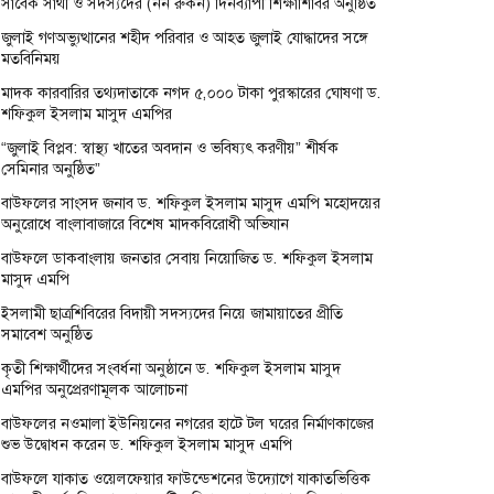
সাবেক সাথী ও সদস্যদের (নন রুকন) দিনব্যাপী শিক্ষাশিবির অনুষ্ঠিত
জুলাই গণঅভ্যুত্থানের শহীদ পরিবার ও আহত জুলাই যোদ্ধাদের সঙ্গে
মতবিনিময়
মাদক কারবারির তথ্যদাতাকে নগদ ৫,০০০ টাকা পুরস্কারের ঘোষণা ড.
শফিকুল ইসলাম মাসুদ এমপির
“জুলাই বিপ্লব: স্বাস্থ্য খাতের অবদান ও ভবিষ্যৎ করণীয়” শীর্ষক
সেমিনার অনুষ্ঠিত”
বাউফলের সাংসদ জনাব ড. শফিকুল ইসলাম মাসুদ এমপি মহোদয়ের
অনুরোধে বাংলাবাজারে বিশেষ মাদকবিরোধী অভিযান
বাউফলে ডাকবাংলায় জনতার সেবায় নিয়োজিত ড. শফিকুল ইসলাম
মাসুদ এমপি
ইসলামী ছাত্রশিবিরের বিদায়ী সদস্যদের নিয়ে জামায়াতের প্রীতি
সমাবেশ অনুষ্ঠিত
কৃতী শিক্ষার্থীদের সংবর্ধনা অনুষ্ঠানে ড. শফিকুল ইসলাম মাসুদ
এমপির অনুপ্রেরণামূলক আলোচনা
বাউফলের নওমালা ইউনিয়নের নগরের হাটে টল ঘরের নির্মাণকাজের
শুভ উদ্বোধন করেন ড. শফিকুল ইসলাম মাসুদ এমপি
বাউফলে যাকাত ওয়েলফেয়ার ফাউন্ডেশনের উদ্যোগে যাকাতভিত্তিক